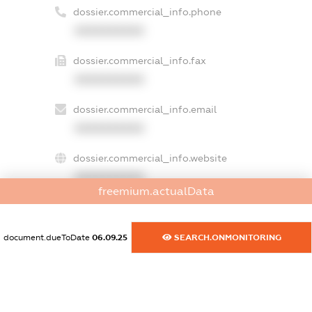
dossier.commercial_info.phone
XXXXXXXXXX
dossier.commercial_info.fax
XXXXXXXXXX
dossier.commercial_info.email
XXXXXXXXXX
dossier.commercial_info.website
XXXXXXXXXX
freemium.actualData
dossier.commercial_info.activity
XXXXXXXXXX
document.dueToDate
06.09.25
SEARCH.ONMONITORING
freemium.exampleText_1
freemium.exampleText_2
freemium.anonymousPerSearch2