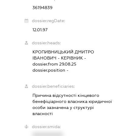
36194839
dossier.regDate:
12.01.97
dossier.heads:
КРОПИВНИЦЬКИЙ ДМИТРО
ІВАНОВИЧ
-
КЕРІВНИК
-
dossier.from 29.08.25
dossier.position -
dossier.beneficiaries:
Причина відсутності кінцевого
бенефіціарного власника юридичної
особи зазначена у структурі
власності
dossier.smida:
XXXXXXXXXX