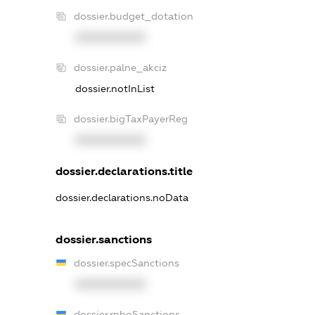
dossier.budget_dotation
XXXXXXXXXX
dossier.palne_akciz
dossier.notInList
dossier.bigTaxPayerReg
XXXXXXXXXX
dossier.declarations.title
dossier.declarations.noData
dossier.sanctions
dossier.specSanctions
XXXXXXXXXX
dossier.rnboSanctions