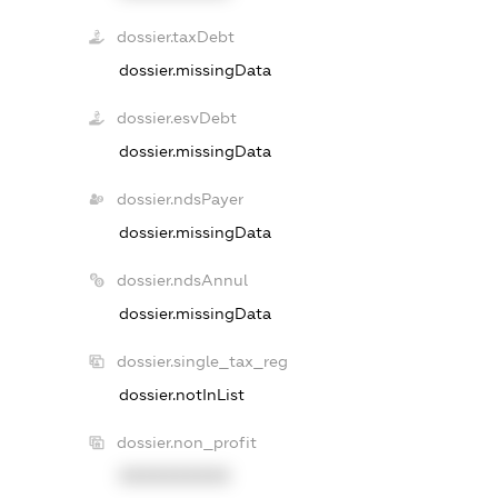
dossier.taxDebt
dossier.missingData
dossier.esvDebt
dossier.missingData
dossier.ndsPayer
dossier.missingData
dossier.ndsAnnul
dossier.missingData
dossier.single_tax_reg
dossier.notInList
dossier.non_profit
XXXXXXXXXX