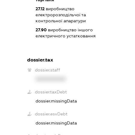
27.12
виробництво
електророзподільчої та
контрольної апаратури
27.90
виробництво іншого
електричного устатковання
dossier.tax
dossier.staff
XXXXXXXXXX
dossier.taxDebt
dossier.missingData
dossier.esvDebt
dossier.missingData