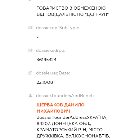
ТОВАРИСТВО З ОБМЕЖЕНОЮ
ВІДПОВІДАЛЬНІСТЮ "ДСІ ГРУП"
dossier.opfSubType:
-
dossier.edrpo:
36195324
dossier.regDate:
22.10.08
dossier.foundersAndBenef:
ЩЕРБАКОВ ДАНИЛО
МИХАЙЛОВИЧ
dossier.founderAddress
УКРАЇНА,
84207, ДОНЕЦЬКА ОБЛ.,
КРАМАТОРСЬКИЙ Р-Н, МІСТО
ДРУЖКІВКА, ВУЛ.КОСМОНАВТІВ,