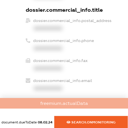
dossier.commercial_info.title
dossier.commercial_info.postal_address
XXXXXXXXXX
dossier.commercial_info.phone
XXXXXXXXXX
dossier.commercial_info.fax
XXXXXXXXXX
dossier.commercial_info.email
XXXXXXXXXX
dossier.commercial_info.website
freemium.actualData
XXXXXXXXXX
dossier.commercial_info.activity
document.dueToDate
08.02.24
SEARCH.ONMONITORING