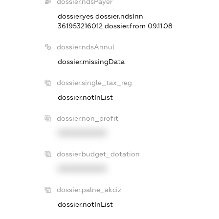
dossier.ndsPayer
dossier.yes
dossier.ndsInn
361953216012
dossier.from 09.11.08
dossier.ndsAnnul
dossier.missingData
dossier.single_tax_reg
dossier.notInList
dossier.non_profit
XXXXXXXXXX
dossier.budget_dotation
XXXXXXXXXX
dossier.palne_akciz
dossier.notInList