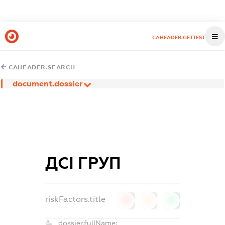
CAHEADER.GETTEST
CAHEADER.SEARCH
document.dossier
ДСІ ГРУП
riskFactors.title
0
0
0
dossier.fullName: