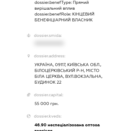
dossier.benefType:
Прямий
вирішальний вплив
dossier.benefRole:
КІНЦЕВИЙ
БЕНЕФІЦІАРНИЙ ВЛАСНИК
dossier.smida:
XXXXXXXXXX
dossier.address:
УКРАЇНА, 09117, КИЇВСЬКА ОБЛ.,
БІЛОЦЕРКІВСЬКИЙ Р-Н, МІСТО
БІЛА ЦЕРКВА, ВУЛ.ВОКЗАЛЬНА,
БУДИНОК 22
dossier.capital:
55 000 грн.
dossier.kveds:
46.90
неспеціалізована оптова
торгівля