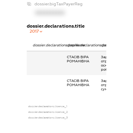
dossier.bigTaxPayerReg
XXXXXXXXXX
dossier.declarations.title
2017
dossier.declarations.pepName
dossier.declarations.personName
dossier.declaratio
СТАСІВ ВІРА
Заробітна плата
РОМАНІВНА
отримана за
основним місцем
роботи
СТАСІВ ВІРА
Заробітна плата
РОМАНІВНА
отримана за
сумісництвом
dossier.declarations.license_1
dossier.declarations.license_2
dossier.declarations.license_3