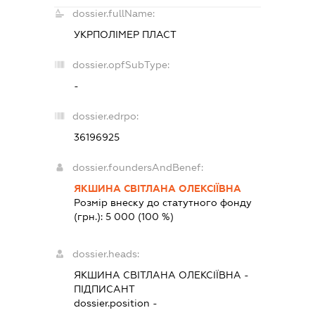
dossier.fullName:
УКРПОЛІМЕР ПЛАСТ
dossier.opfSubType:
-
dossier.edrpo:
36196925
dossier.foundersAndBenef:
ЯКШИНА СВІТЛАНА ОЛЕКСІЇВНА
Розмір внеску до статутного фонду
(грн.):
5 000
(100 %)
dossier.heads:
ЯКШИНА СВІТЛАНА ОЛЕКСІЇВНА
-
ПІДПИСАНТ
dossier.position -