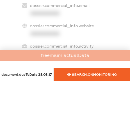
dossier.commercial_info.email
XXXXXXXXXX
dossier.commercial_info.website
XXXXXXXXXX
dossier.commercial_info.activity
XXXXXXXXXX
freemium.actualData
document.dueToDate
25.03.17
SEARCH.ONMONITORING
freemium.exampleText_1
freemium.exampleText_2
freemium.anonymousPerSearch2
FREEMIUM.DETAILS
FREEMIUM.REGISTER