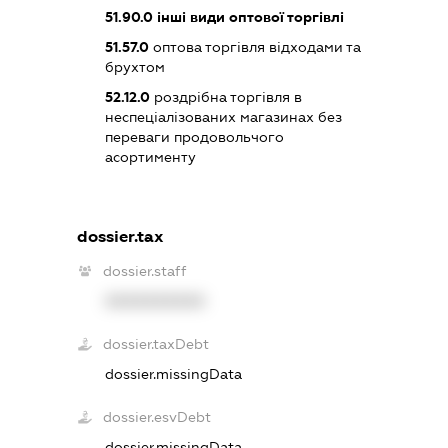
51.90.0
інші види оптової торгівлі
51.57.0
оптова торгівля відходами та
брухтом
52.12.0
роздрібна торгівля в
неспеціалізованих магазинах без
переваги продовольчого
асортименту
dossier.tax
dossier.staff
XXXXXXXXXX
dossier.taxDebt
dossier.missingData
dossier.esvDebt
dossier.missingData