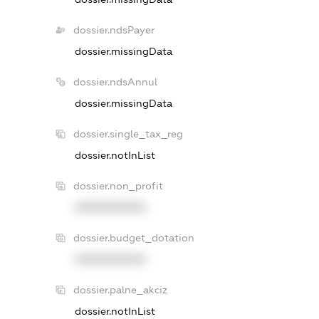
dossier.ndsPayer
dossier.missingData
dossier.ndsAnnul
dossier.missingData
dossier.single_tax_reg
dossier.notInList
dossier.non_profit
XXXXXXXXXX
dossier.budget_dotation
XXXXXXXXXX
dossier.palne_akciz
dossier.notInList