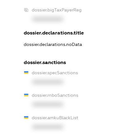
dossier.bigTaxPayerReg
XXXXXXXXXX
dossier.declarations.title
dossier.declarations.noData
dossier.sanctions
dossier.specSanctions
XXXXXXXXXX
dossier.rnboSanctions
XXXXXXXXXX
dossier.amkuBlackList
XXXXXXXXXX