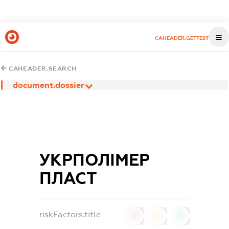
CAHEADER.GETTEST
CAHEADER.SEARCH
document.dossier
УКРПОЛІМЕР
ПЛАСТ
riskFactors.title
0
0
0