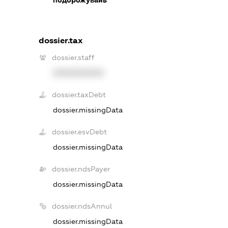
dossier.tax
dossier.staff
XXXXXXXXXX
dossier.taxDebt
dossier.missingData
dossier.esvDebt
dossier.missingData
dossier.ndsPayer
dossier.missingData
dossier.ndsAnnul
dossier.missingData