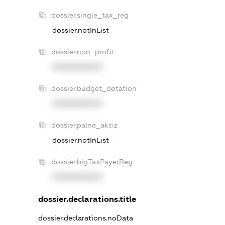
dossier.single_tax_reg
dossier.notInList
dossier.non_profit
XXXXXXXXXX
dossier.budget_dotation
XXXXXXXXXX
dossier.palne_akciz
dossier.notInList
dossier.bigTaxPayerReg
XXXXXXXXXX
dossier.declarations.title
dossier.declarations.noData