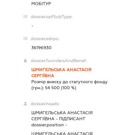
МОБІТУР
dossier.opfSubType:
-
dossier.edrpo:
36196930
dossier.foundersAndBenef:
ШМИГЕЛЬСЬКА АНАСТАСІЯ
СЕРГІЇВНА
Розмір внеску до статутного фонду
(грн.):
54 500
(100 %)
dossier.heads:
ШМИГЕЛЬСЬКА АНАСТАСІЯ
СЕРГІЇВНА
-
ПІДПИСАНТ
dossier.position -
ШМИГЕЛЬСЬКА АНАСТАСІЯ