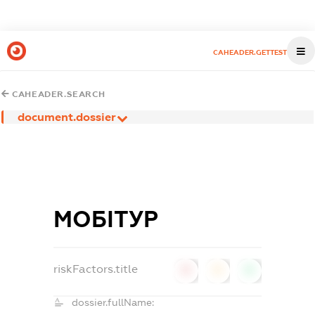
CAHEADER.GETTEST
CAHEADER.SEARCH
document.dossier
МОБІТУР
riskFactors.title
0
0
0
dossier.fullName: