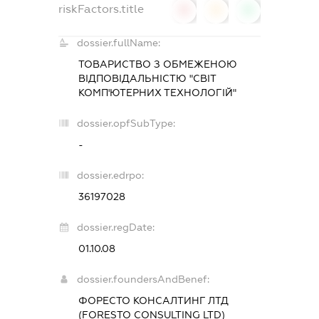
riskFactors.title
0
0
0
dossier.fullName:
ТОВАРИСТВО З ОБМЕЖЕНОЮ
ВІДПОВІДАЛЬНІСТЮ "СВІТ
КОМП'ЮТЕРНИХ ТЕХНОЛОГІЙ"
dossier.opfSubType:
-
dossier.edrpo:
36197028
dossier.regDate:
01.10.08
dossier.foundersAndBenef:
ФОРЕСТО КОНСАЛТИНГ ЛТД
(FORESTO CONSULTING LTD)