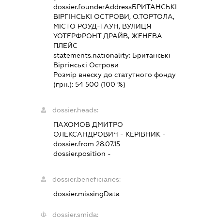
dossier.founderAddress
БРИТАНСЬКІ
ВІРГІНСЬКІ ОСТРОВИ, О.ТОРТОЛА,
МІСТО РОУД-ТАУН, ВУЛИЦЯ
УОТЕРФРОНТ ДРАЙВ, ЖЕНЕВА
ПЛЕЙС
statements.nationality:
Британські
Віргінські Острови
Розмір внеску до статутного фонду
(грн.):
54 500
(100 %)
dossier.heads:
ПАХОМОВ ДМИТРО
ОЛЕКСАНДРОВИЧ
-
КЕРІВНИК
-
dossier.from 28.07.15
dossier.position -
dossier.beneficiaries:
dossier.missingData
dossier.smida: