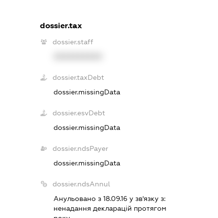
dossier.tax
dossier.staff
XXXXXXXXXX
dossier.taxDebt
dossier.missingData
dossier.esvDebt
dossier.missingData
dossier.ndsPayer
dossier.missingData
dossier.ndsAnnul
Анульовано з 18.09.16 у зв'язку з:
ненадання декларацiй протягом