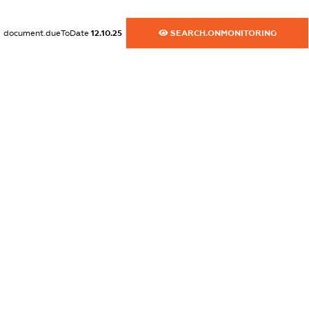
XXXXXXXXXX
document.dueToDate
12.10.25
SEARCH.ONMONITORING
dossier.commercial_info.activity
XXXXXXXXXX
freemium.exampleText_1
freemium.exampleText_2
freemium.anonymousPerSearch2
FREEMIUM.DETAILS
FREEMIUM.REGISTER