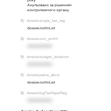
року
Анульовано за рiшенням
контролюючого органу.
dossier.single_tax_reg
dossier.notInList
dossier.non_profit
XXXXXXXXXX
dossier.budget_dotation
XXXXXXXXXX
dossier.palne_akciz
dossier.notInList
dossier.bigTaxPayerReg
XXXXXXXXXX