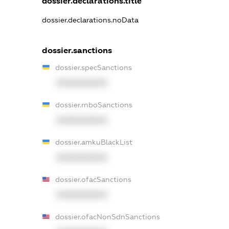
dossier.declarations.title
dossier.declarations.noData
dossier.sanctions
dossier.specSanctions
XXXXXXXXXX
dossier.rnboSanctions
XXXXXXXXXX
dossier.amkuBlackList
XXXXXXXXXX
dossier.ofacSanctions
XXXXXXXXXX
dossier.ofacNonSdnSanctions