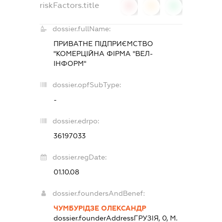
riskFactors.title
0
0
0
dossier.fullName:
ПРИВАТНЕ ПІДПРИЄМСТВО
"КОМЕРЦІЙНА ФІРМА "ВЕЛ-
ІНФОРМ"
dossier.opfSubType:
-
dossier.edrpo:
36197033
dossier.regDate:
01.10.08
dossier.foundersAndBenef:
ЧУМБУРІДЗЕ ОЛЕКСАНДР
dossier.founderAddress
ГРУЗІЯ, 0, М.