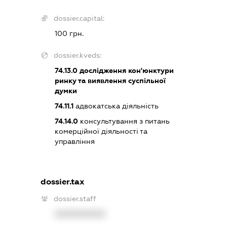
dossier.capital:
100 грн.
dossier.kveds:
74.13.0
дослідження кон'юнктури
ринку та виявлення суспільної
думки
74.11.1
адвокатська діяльність
74.14.0
консультування з питань
комерційної діяльності та
управління
dossier.tax
dossier.staff
XXXXXXXXXX