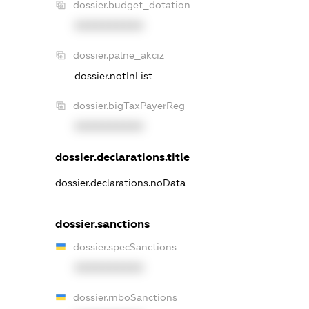
dossier.budget_dotation
XXXXXXXXXX
dossier.palne_akciz
dossier.notInList
dossier.bigTaxPayerReg
XXXXXXXXXX
dossier.declarations.title
dossier.declarations.noData
dossier.sanctions
dossier.specSanctions
XXXXXXXXXX
dossier.rnboSanctions