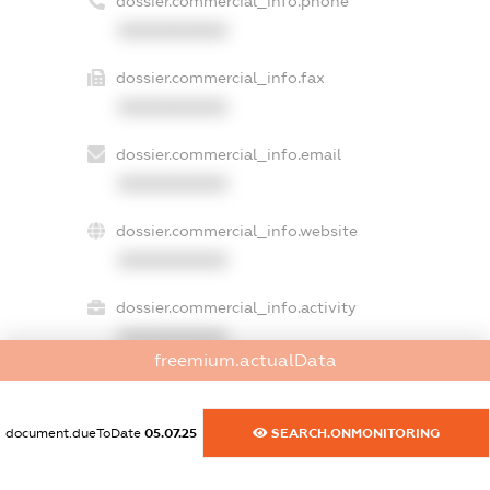
dossier.commercial_info.phone
XXXXXXXXXX
dossier.commercial_info.fax
XXXXXXXXXX
dossier.commercial_info.email
XXXXXXXXXX
dossier.commercial_info.website
XXXXXXXXXX
dossier.commercial_info.activity
XXXXXXXXXX
freemium.actualData
freemium.exampleText_1
document.dueToDate
05.07.25
SEARCH.ONMONITORING
freemium.exampleText_2
freemium.anonymousPerSearch2