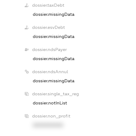
dossier.taxDebt
dossier.missingData
dossier.esvDebt
dossier.missingData
dossier.ndsPayer
dossier.missingData
dossier.ndsAnnul
dossier.missingData
dossier.single_tax_reg
dossier.notInList
dossier.non_profit
XXXXXXXXXX