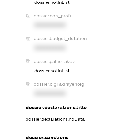
dossier.notInList
dossier.non_profit
XXXXXXXXXX
dossier.budget_dotation
XXXXXXXXXX
dossier.palne_akciz
dossier.notInList
dossier.bigTaxPayerReg
XXXXXXXXXX
dossier.declarations.title
dossier.declarations.noData
dossier.sanctions