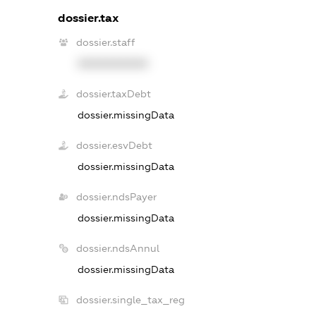
dossier.tax
dossier.staff
XXXXXXXXXX
dossier.taxDebt
dossier.missingData
dossier.esvDebt
dossier.missingData
dossier.ndsPayer
dossier.missingData
dossier.ndsAnnul
dossier.missingData
dossier.single_tax_reg