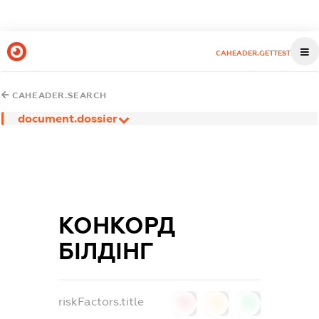
CAHEADER.GETTEST
CAHEADER.SEARCH
document.dossier
КОНКОРД
БІЛДІНГ
riskFactors.title
0
0
0