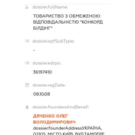
dossier.fullName:
ТОВАРИСТВО З ОБМЕЖЕНОЮ
ВІДПОВІДАЛЬНІСТЮ "КОНКОРД
БІЛДІНГ"
dossier.opfSubType:
-
dossier.edrpo:
36197410
dossier.regDate:
08.10.08
dossier.foundersAndBenef:
ДЯЧЕНКО ОЛЕГ
ВОЛОДИМИРОВИЧ
dossier.founderAddress
УКРАЇНА,
02105, МІСТО КИЇВ, ВУЛ.ТАМПЕРЕ,