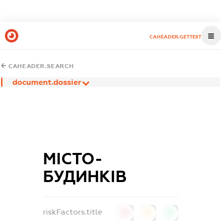
CAHEADER.GETTEST
CAHEADER.SEARCH
document.dossier
МІСТО-
БУДИНКІВ
riskFactors.title
0
0
0