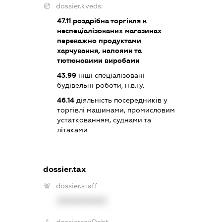
dossier.kveds:
47.11
роздрібна торгівля в
неспеціалізованих магазинах
переважно продуктами
харчування, напоями та
тютюновими виробами
43.99
інші спеціалізовані
будівельні роботи, н.в.і.у.
46.14
діяльність посередників у
торгівлі машинами, промисловим
устаткованням, суднами та
літаками
dossier.tax
dossier.staff
XXXXXXXXXX