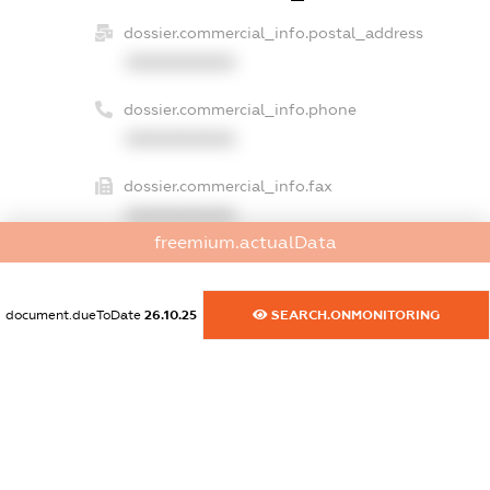
dossier.commercial_info.postal_address
XXXXXXXXXX
dossier.commercial_info.phone
XXXXXXXXXX
dossier.commercial_info.fax
XXXXXXXXXX
freemium.actualData
dossier.commercial_info.email
XXXXXXXXXX
document.dueToDate
26.10.25
SEARCH.ONMONITORING
dossier.commercial_info.website
XXXXXXXXXX
dossier.commercial_info.activity
XXXXXXXXXX