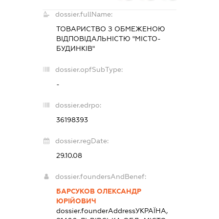
dossier.fullName:
ТОВАРИСТВО З ОБМЕЖЕНОЮ
ВІДПОВІДАЛЬНІСТЮ "МІСТО-
БУДИНКІВ"
dossier.opfSubType:
-
dossier.edrpo:
36198393
dossier.regDate:
29.10.08
dossier.foundersAndBenef:
БАРСУКОВ ОЛЕКСАНДР
ЮРІЙОВИЧ
dossier.founderAddress
УКРАЇНА,