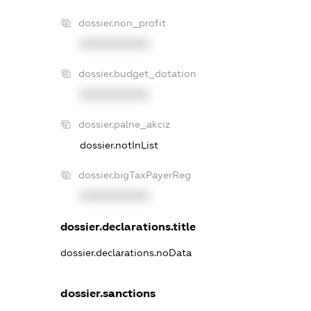
dossier.non_profit
XXXXXXXXXX
dossier.budget_dotation
XXXXXXXXXX
dossier.palne_akciz
dossier.notInList
dossier.bigTaxPayerReg
XXXXXXXXXX
dossier.declarations.title
dossier.declarations.noData
dossier.sanctions