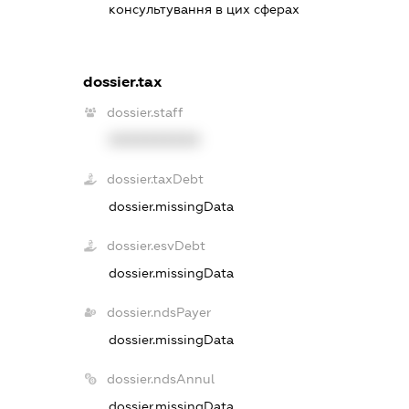
консультування в цих сферах
dossier.tax
dossier.staff
XXXXXXXXXX
dossier.taxDebt
dossier.missingData
dossier.esvDebt
dossier.missingData
dossier.ndsPayer
dossier.missingData
dossier.ndsAnnul
dossier.missingData