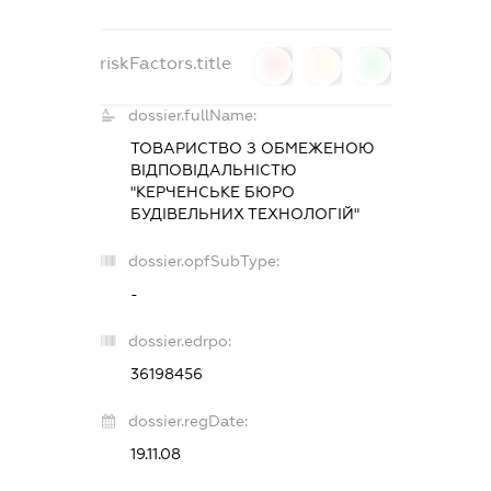
riskFactors.title
0
0
0
dossier.fullName:
ТОВАРИСТВО З ОБМЕЖЕНОЮ
ВІДПОВІДАЛЬНІСТЮ
"КЕРЧЕНСЬКЕ БЮРО
БУДІВЕЛЬНИХ ТЕХНОЛОГІЙ"
dossier.opfSubType:
-
dossier.edrpo:
36198456
dossier.regDate:
19.11.08