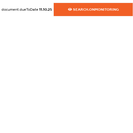
XXXXXXXXXX
document.dueToDate
11.10.25
SEARCH.ONMONITORING
dossier.commercial_info.website
XXXXXXXXXX
dossier.commercial_info.activity
XXXXXXXXXX
freemium.exampleText_1
freemium.exampleText_2
freemium.anonymousPerSearch2
FREEMIUM.DETAILS
FREEMIUM.REGISTER