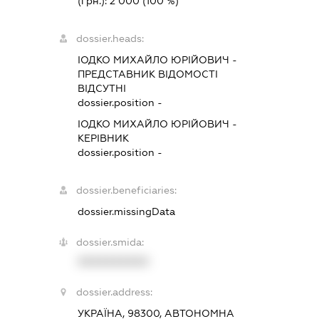
(грн.):
2 000
(100 %)
dossier.heads:
ІОДКО МИХАЙЛО ЮРІЙОВИЧ
-
ПРЕДСТАВНИК
ВІДОМОСТІ
ВІДСУТНІ
dossier.position -
ІОДКО МИХАЙЛО ЮРІЙОВИЧ
-
КЕРІВНИК
dossier.position -
dossier.beneficiaries:
dossier.missingData
dossier.smida:
XXXXXXXXXX
dossier.address:
УКРАЇНА, 98300, АВТОНОМНА