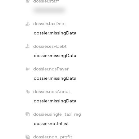
dossier.staff
XXXXXXXXXX
dossier.taxDebt
dossier.missingData
dossier.esvDebt
dossier.missingData
dossier.ndsPayer
dossier.missingData
dossier.ndsAnnul
dossier.missingData
dossier.single_tax_reg
dossier.notInList
dossier.non_profit