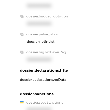
XXXXXXXXXX
dossier.budget_dotation
XXXXXXXXXX
dossier.palne_akciz
dossier.notInList
dossier.bigTaxPayerReg
XXXXXXXXXX
dossier.declarations.title
dossier.declarations.noData
dossier.sanctions
dossier.specSanctions
XXXXXXXXXX