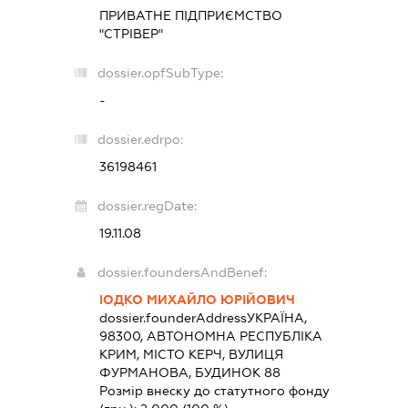
ПРИВАТНЕ ПІДПРИЄМСТВО
"СТРІВЕР"
dossier.opfSubType:
-
dossier.edrpo:
36198461
dossier.regDate:
19.11.08
dossier.foundersAndBenef:
ІОДКО МИХАЙЛО ЮРІЙОВИЧ
dossier.founderAddress
УКРАЇНА,
98300, АВТОНОМНА РЕСПУБЛІКА
КРИМ, МІСТО КЕРЧ, ВУЛИЦЯ
ФУРМАНОВА, БУДИНОК 88
Розмір внеску до статутного фонду