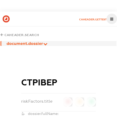
CAHEADER.GETTEST
CAHEADER.SEARCH
document.dossier
СТРІВЕР
riskFactors.title
0
0
0
dossier.fullName: