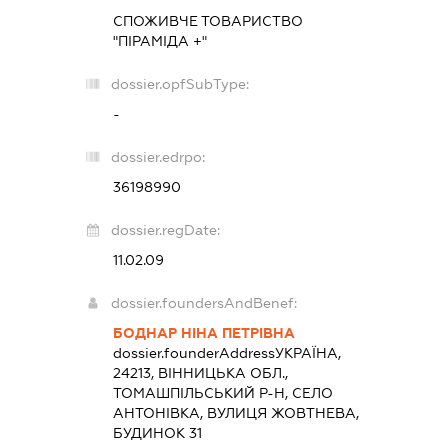
СПОЖИВЧЕ ТОВАРИСТВО
"ПІРАМІДА +"
dossier.opfSubType:
-
dossier.edrpo:
36198990
dossier.regDate:
11.02.09
dossier.foundersAndBenef:
БОДНАР НІНА ПЕТРІВНА
dossier.founderAddress
УКРАЇНА,
24213, ВІННИЦЬКА ОБЛ.,
ТОМАШПІЛЬСЬКИЙ Р-Н, СЕЛО
АНТОНІВКА, ВУЛИЦЯ ЖОВТНЕВА,
БУДИНОК 31