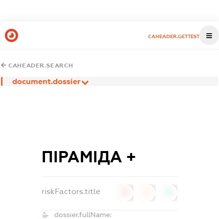
CAHEADER.GETTEST
CAHEADER.SEARCH
document.dossier
ПІРАМІДА +
riskFactors.title
0
0
0
dossier.fullName: