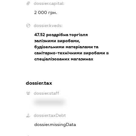
dossier.capital:
2 000 грн.
dossier.kveds:
47.52
роздрібна торгівля
залізними виробами,
будівельними матеріалами та
санітарно-технічними виробами в
спеціалізованих магазинах
dossier.tax
dossier.staff
XXXXXXXXXX
dossier.taxDebt
dossier.missingData