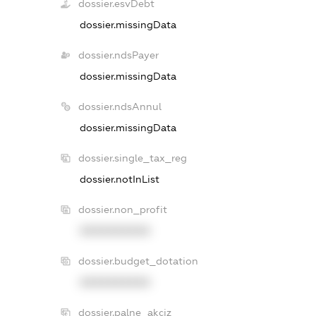
dossier.esvDebt
dossier.missingData
dossier.ndsPayer
dossier.missingData
dossier.ndsAnnul
dossier.missingData
dossier.single_tax_reg
dossier.notInList
dossier.non_profit
XXXXXXXXXX
dossier.budget_dotation
XXXXXXXXXX
dossier.palne_akciz