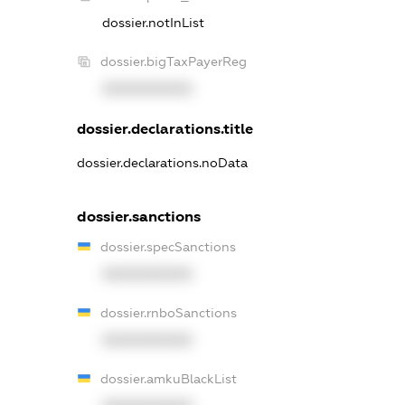
dossier.notInList
dossier.bigTaxPayerReg
XXXXXXXXXX
dossier.declarations.title
dossier.declarations.noData
dossier.sanctions
dossier.specSanctions
XXXXXXXXXX
dossier.rnboSanctions
XXXXXXXXXX
dossier.amkuBlackList