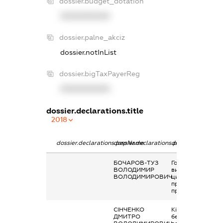
dossier.budget_dotation
XXXXXXXXXX
dossier.palne_akciz
dossier.notInList
dossier.bigTaxPayerReg
XXXXXXXXXX
dossier.declarations.title
2018
dossier.declarations.pepName
dossier.declarations.personName
dossier.declarati
БОЧАРОВ-ТУЗ
Гонорари та інші
ВОЛОДИМИР
виплати згідно з
ВОЛОДИМИРОВИЧ
цивільно-
правовим
правочинами
СІНЧЕНКО
Кінцевий
ДМИТРО
бенефіціарний