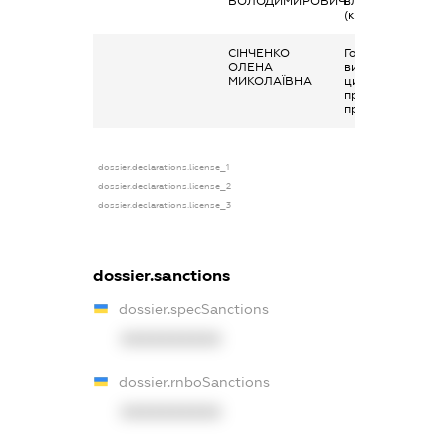
ВОЛОДИМИРОВИЧ
власник
(контролер)
СІНЧЕНКО
Гонорари та інші
ОЛЕНА
виплати згідно з
МИКОЛАЇВНА
цивільно-
правовим
правочинами
dossier.declarations.license_1
dossier.declarations.license_2
dossier.declarations.license_3
dossier.sanctions
dossier.specSanctions
XXXXXXXXXX
dossier.rnboSanctions
XXXXXXXXXX