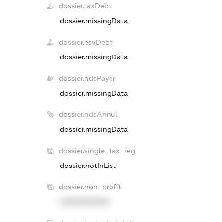
dossier.taxDebt
dossier.missingData
dossier.esvDebt
dossier.missingData
dossier.ndsPayer
dossier.missingData
dossier.ndsAnnul
dossier.missingData
dossier.single_tax_reg
dossier.notInList
dossier.non_profit
XXXXXXXXXX