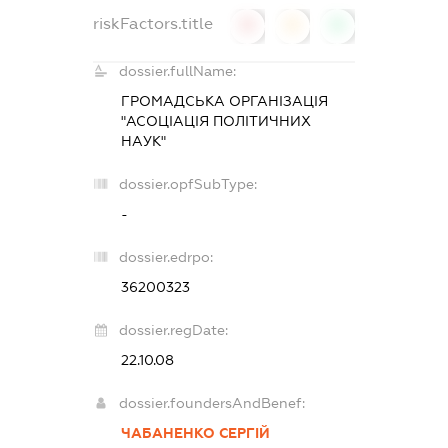
riskFactors.title
0
0
0
dossier.fullName:
ГРОМАДСЬКА ОРГАНІЗАЦІЯ
"АСОЦІАЦІЯ ПОЛІТИЧНИХ
НАУК"
dossier.opfSubType:
-
dossier.edrpo:
36200323
dossier.regDate:
22.10.08
dossier.foundersAndBenef:
ЧАБАНЕНКО СЕРГІЙ