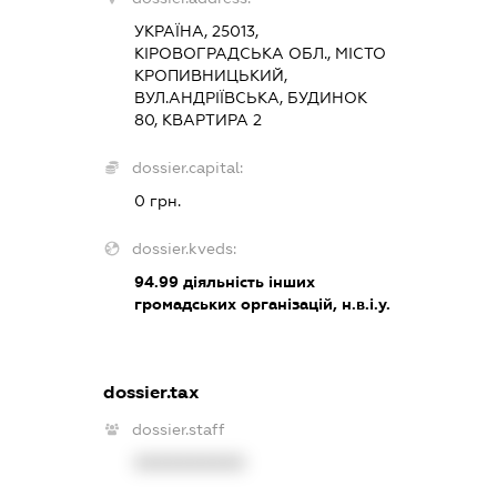
УКРАЇНА, 25013,
КІРОВОГРАДСЬКА ОБЛ., МІСТО
КРОПИВНИЦЬКИЙ,
ВУЛ.АНДРІЇВСЬКА, БУДИНОК
80, КВАРТИРА 2
dossier.capital:
0 грн.
dossier.kveds:
94.99
діяльність інших
громадських організацій, н.в.і.у.
dossier.tax
dossier.staff
XXXXXXXXXX