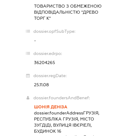
ТОВАРИСТВО З ОБМЕЖЕНОЮ
ВІДПОВІДАЛЬНІСТЮ "ДРЕВО
ТОРГ К"
dossier.opfSubType:
-
dossier.edrpo:
36204265
dossier.regDate:
25.11.08
dossier.foundersAndBenef:
ШОНІЯ ДЕНІЗА
dossier.founderAddress
ГРУЗІЯ,
РЕСПУБЛІКА ГРУЗІЯ, МІСТО
ЗУГДІДІ, ВУЛИЦЯ ІВЄРІЕЛІ,
БУДИНОК 16