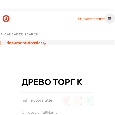
CAHEADER.GETTEST
CAHEADER.SEARCH
document.dossier
ДРЕВО ТОРГ К
riskFactors.title
0
0
0
dossier.fullName: