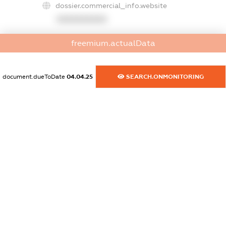
dossier.commercial_info.website
XXXXXXXXXX
dossier.commercial_info.activity
freemium.actualData
XXXXXXXXXX
document.dueToDate
04.04.25
SEARCH.ONMONITORING
freemium.exampleText_1
freemium.exampleText_2
freemium.anonymousPerSearch2
FREEMIUM.DETAILS
FREEMIUM.REGISTER