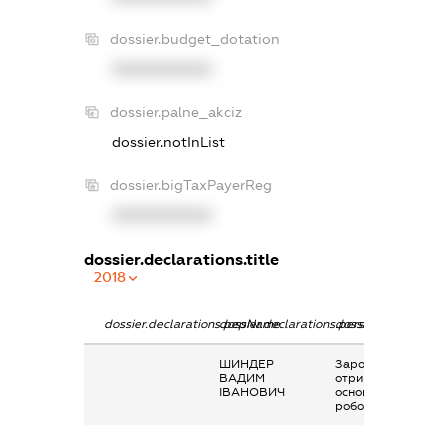
dossier.budget_dotation
XXXXXXXXXX
dossier.palne_akciz
dossier.notInList
dossier.bigTaxPayerReg
XXXXXXXXXX
dossier.declarations.title
2018
dossier.declarations.pepName
dossier.declarations.personName
dossier.declaration
ШИНДЕР
Заробітна плата
ВАДИМ
отримана за
ІВАНОВИЧ
основним місцем
роботи