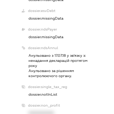
dossier.esvDebt
dossier.missingData
dossier.ndsPayer
dossier.missingData
dossier.ndsAnnul
Анульовано з 17.07.18 у зв'язку з:
ненадання декларацiй протягом
року
Анульовано за рiшенням
контролюючого органу.
dossier.single_tax_reg
dossier.notInList
dossier.non_profit
XXXXXXXXXX