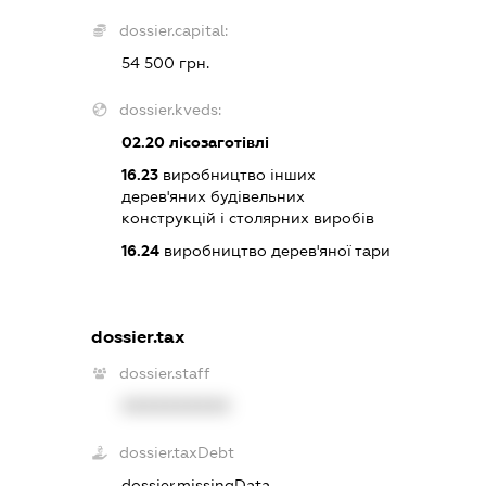
dossier.capital:
54 500 грн.
dossier.kveds:
02.20
лісозаготівлі
16.23
виробництво інших
дерев'яних будівельних
конструкцій і столярних виробів
16.24
виробництво дерев'яної тари
dossier.tax
dossier.staff
XXXXXXXXXX
dossier.taxDebt
dossier.missingData