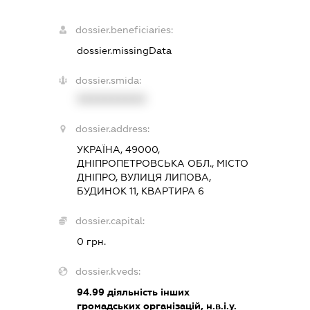
dossier.beneficiaries:
dossier.missingData
dossier.smida:
XXXXXXXXXX
dossier.address:
УКРАЇНА, 49000,
ДНІПРОПЕТРОВСЬКА ОБЛ., МІСТО
ДНІПРО, ВУЛИЦЯ ЛИПОВА,
БУДИНОК 11, КВАРТИРА 6
dossier.capital:
0 грн.
dossier.kveds:
94.99
діяльність інших
громадських організацій, н.в.і.у.