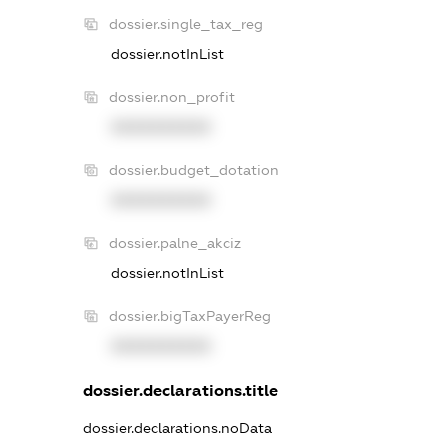
dossier.single_tax_reg
dossier.notInList
dossier.non_profit
XXXXXXXXXX
dossier.budget_dotation
XXXXXXXXXX
dossier.palne_akciz
dossier.notInList
dossier.bigTaxPayerReg
XXXXXXXXXX
dossier.declarations.title
dossier.declarations.noData