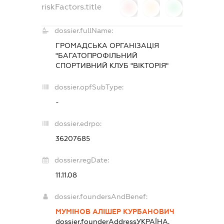
riskFactors.title
0
0
0
dossier.fullName:
ГРОМАДСЬКА ОРГАНІЗАЦІЯ
"БАГАТОПРОФІЛЬНИЙ
СПОРТИВНИЙ КЛУБ "ВІКТОРІЯ"
dossier.opfSubType:
-
dossier.edrpo:
36207685
dossier.regDate:
11.11.08
dossier.foundersAndBenef:
МУМІНОВ АЛІШЕР КУРБАНОВИЧ
dossier.founderAddress
УКРАЇНА,