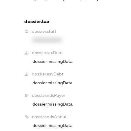
dossier.tax
dossier.staff
XXXXXXXXXX
dossier.taxDebt
dossier.missingData
dossier.esvDebt
dossier.missingData
dossier.ndsPayer
dossier.missingData
dossier.ndsAnnul
dossier.missingData