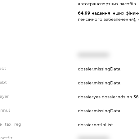
автотранспортних засобів
64.99
надання інших фінанс
пенсійного забезпечення), н.в
XXXXXXXXXX
ebt
dossier.missingData
Debt
dossier.missingData
ayer
dossier.yes
dossier.ndsInn 3
Annul
dossier.missingData
le_tax_reg
dossier.notInList
profit
XXXXXXXXXX