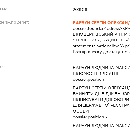
ate:
20.11.08
ndersAndBenef:
БАРБУН СЕРГІЙ ОЛЕКСАН
dossier.founderAddress
УКРА
БІЛОЦЕРКІВСЬКИЙ Р-Н, МІ
ЧОРНОБИЛЯ, БУДИНОК 5/2
statements.nationality:
Укра
Розмір внеску до статутног
s:
БАРБУН ЛЮДМИЛА МАКС
ВІДОМОСТІ ВІДСУТНІ
dossier.position -
БАРБУН СЕРГІЙ ОЛЕКСА
ВЧИНЯТИ ДІЇ ВІД ІМЕНІ Ю
ПІДПИСУВАТИ ДОГОВОРИ
ДЛЯ ДЕРЖАВНОЇ РЕЄСТРАЦ
ОСОБИ
dossier.position -
БАРБУН ЛЮДМИЛА МАКС