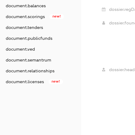
document.balances
dossier.regD
document.scorings
new!
dossier.fou
document.tenders
document.publicfunds
document.ved
document.semantrum
dossier.head
document.relationships
document.licenses
new!