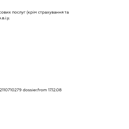
ових послуг (крім страхування та
.і.у.
62110710279
dossier.from 17.12.08