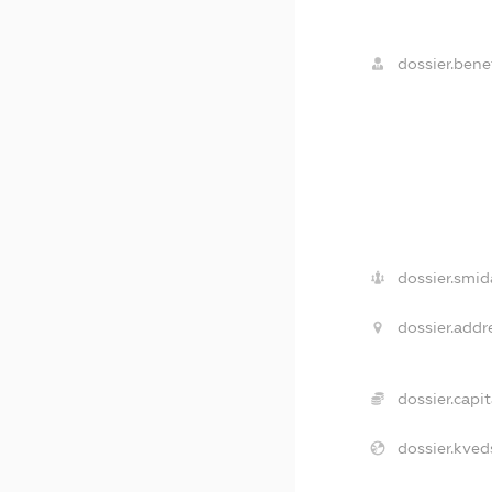
dossier.benef
dossier.smid
dossier.addr
dossier.capit
dossier.kved