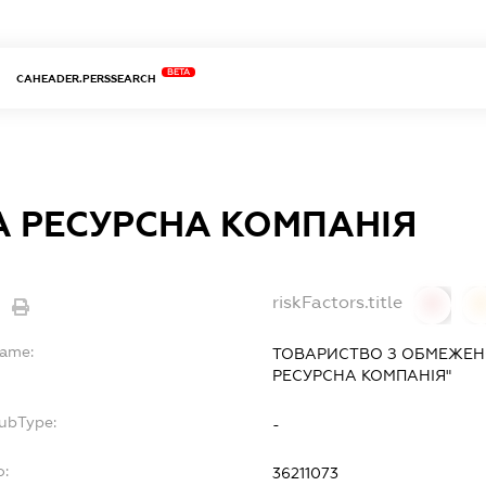
BETA
CAHEADER.PERSSEARCH
 РЕСУРСНА КОМПАНІЯ
riskFactors.title
0
Name:
ТОВАРИСТВО З ОБМЕЖЕН
РЕСУРСНА КОМПАНІЯ"
SubType:
-
o:
36211073