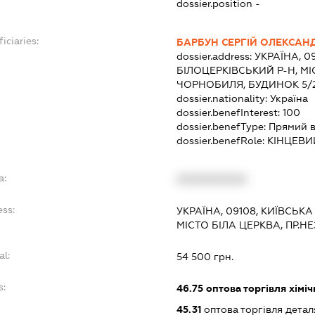
dossier.position -
iciaries:
БАРБУН СЕРГІЙ ОЛЕКСАН
dossier.address:
УКРАЇНА, 0
БІЛОЦЕРКІВСЬКИЙ Р-Н, МІ
ЧОРНОБИЛЯ, БУДИНОК 5/2
dossier.nationality:
Україна
dossier.benefInterest:
100
dossier.benefType:
Прямий в
dossier.benefRole:
КІНЦЕВИ
a:
XXXXXXXXXX
ess:
УКРАЇНА, 09108, КИЇВСЬКА
МІСТО БІЛА ЦЕРКВА, ПР.Н
al:
54 500 грн.
s:
46.75
оптова торгівля хімі
45.31
оптова торгівля детал