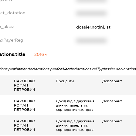
get_dotation
XXXXXXXXXX
e_akciz
dossier.notInList
TaxPayerReg
XXXXXXXXXX
ations.title
2016
ations.pepName
dossier.declarations.personName
dossier.declarations.relType
dossier.declaratio
НАУМЕНКО
Проценти
Декларант
РОМАН
ПЕТРОВИЧ
НАУМЕНКО
Дохід від відчуження
Декларант
РОМАН
цінних паперів та
ПЕТРОВИЧ
корпоративних прав
НАУМЕНКО
Дохід від відчуження
Декларант
РОМАН
цінних паперів та
ПЕТРОВИЧ
корпоративних прав