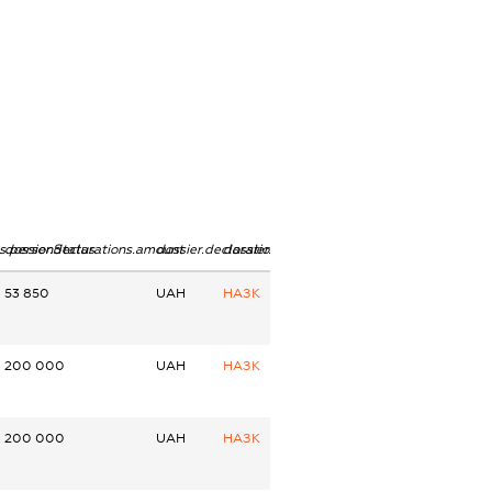
ns.personStatus
dossier.declarations.amount
dossier.declarations.currency
dossier.declarations.source
53 850
UAH
НАЗК
200 000
UAH
НАЗК
200 000
UAH
НАЗК