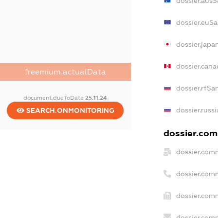
dossier.ausS
dossier.euSa
dossier.japa
dossier.can
freemium.actualData
dossier.rfSa
document.dueToDate
25.11.24
dossier.russ
SEARCH.ONMONITORING
dossier.comm
dossier.com
dossier.com
dossier.comm
dossier.comm