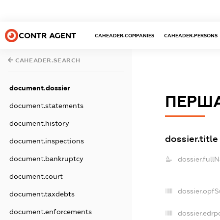
CONTR AGENT
CAHEADER.COMPANIES
CAHEADER.PERSONS
CAHEADER.SEARCH
document.dossier
ПЕРША
document.statements
document.history
dossier.title
document.inspections
document.bankruptcy
dossier.full
document.court
dossier.opf
document.taxdebts
document.enforcements
dossier.edrp