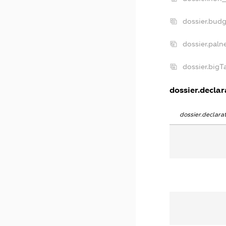
dossier.bud
dossier.paln
dossier.big
dossier.declar
dossier.declar