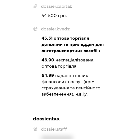
dossier.capital:
54 500 грн.
dossier.kveds:
45.31
оптова торгівля
деталями та приладдям для
автотранспортних засобів
46.90
неспеціалізована
оптова торгівля
64.99
надання інших
фінансових послуг (крім
страхування та пенсійного
забезпечення), н.в.і.у.
dossier.tax
dossier.staff
XXXXXXXXXX