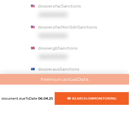
dossier.ofacSanctions
XXXXXXXXXX
dossier.ofacNonSdnSanctions
XXXXXXXXXX
dossier.gbSanctions
XXXXXXXXXX
dossier.ausSanctions
XXXXXXXXXX
freemium.actualData
dossier.euSanctions
XXXXXXXXXX
document.dueToDate
06.04.25
SEARCH.ONMONITORING
dossier.japanSanctions
XXXXXXXXXX