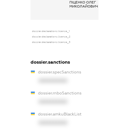
ПІЦЕНКО ОЛЕГ
Заробітна плат
МИКОЛАЙОВИЧ
отримана за
основним місц
роботи
dossier.declarations.license_1
dossier.declarations.license_2
dossier.declarations.license_3
dossier.sanctions
dossier.specSanctions
XXXXXXXXXX
dossier.rnboSanctions
XXXXXXXXXX
dossier.amkuBlackList
XXXXXXXXXX