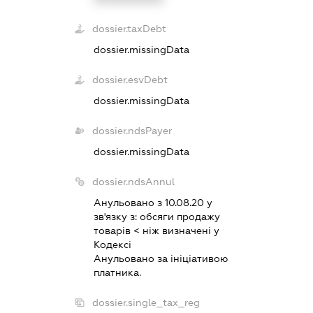
dossier.taxDebt
dossier.missingData
dossier.esvDebt
dossier.missingData
dossier.ndsPayer
dossier.missingData
dossier.ndsAnnul
Анульовано з 10.08.20 у
зв'язку з:
обсяги продажу
товарiв < нiж визначенi у
Кодексi
Анульовано за iнiцiативою
платника.
dossier.single_tax_reg