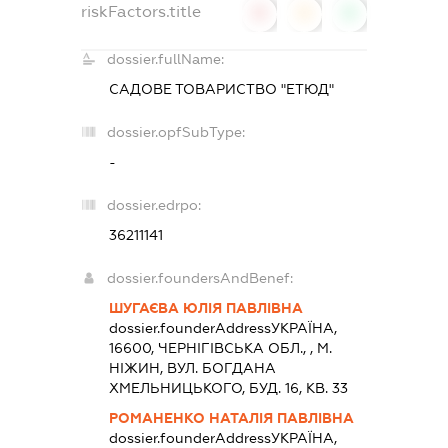
riskFactors.title
0
0
0
dossier.fullName:
САДОВЕ ТОВАРИСТВО "ЕТЮД"
dossier.opfSubType:
-
dossier.edrpo:
36211141
dossier.foundersAndBenef:
ШУГАЄВА ЮЛІЯ ПАВЛІВНА
dossier.founderAddress
УКРАЇНА,
16600, ЧЕРНIГIВСЬКА ОБЛ., , М.
НІЖИН, ВУЛ. БОГДАНА
ХМЕЛЬНИЦЬКОГО, БУД. 16, КВ. 33
РОМАНЕНКО НАТАЛІЯ ПАВЛІВНА
dossier.founderAddress
УКРАЇНА,