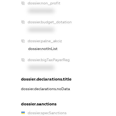
dossier.non_profit
XXXXXXXXXX
dossier.budget_dotation
XXXXXXXXXX
dossier.palne_akciz
dossier.notInList
dossier.bigTaxPayerReg
XXXXXXXXXX
dossier.declarations.title
dossier.declarations.noData
dossier.sanctions
dossier.specSanctions