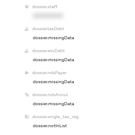
dossier.staff
XXXXXXXXXX
dossier.taxDebt
dossier.missingData
dossier.esvDebt
dossier.missingData
dossier.ndsPayer
dossier.missingData
dossier.ndsAnnul
dossier.missingData
dossier.single_tax_reg
dossier.notInList