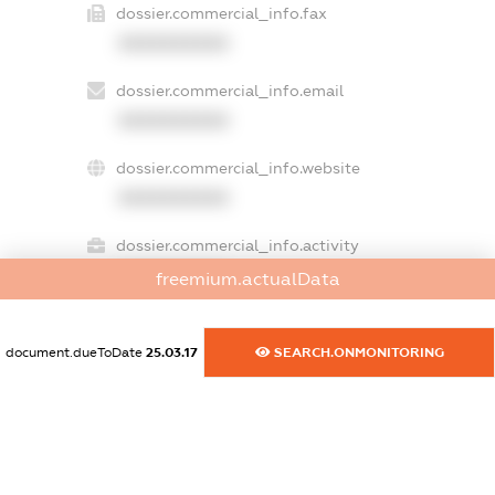
dossier.commercial_info.fax
XXXXXXXXXX
dossier.commercial_info.email
XXXXXXXXXX
dossier.commercial_info.website
XXXXXXXXXX
dossier.commercial_info.activity
XXXXXXXXXX
freemium.actualData
document.dueToDate
25.03.17
SEARCH.ONMONITORING
freemium.exampleText_1
freemium.exampleText_2
freemium.anonymousPerSearch2
FREEMIUM.DETAILS
FREEMIUM.REGISTER