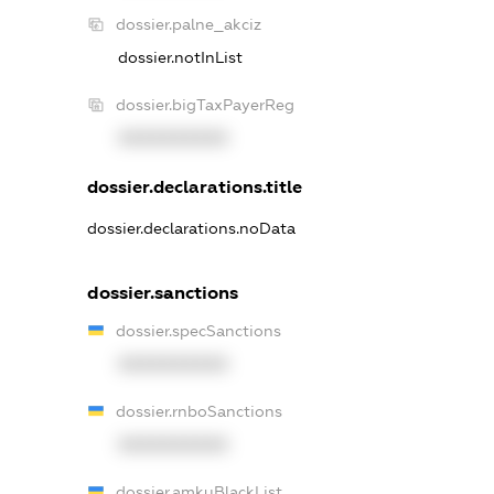
dossier.palne_akciz
dossier.notInList
dossier.bigTaxPayerReg
XXXXXXXXXX
dossier.declarations.title
dossier.declarations.noData
dossier.sanctions
dossier.specSanctions
XXXXXXXXXX
dossier.rnboSanctions
XXXXXXXXXX
dossier.amkuBlackList