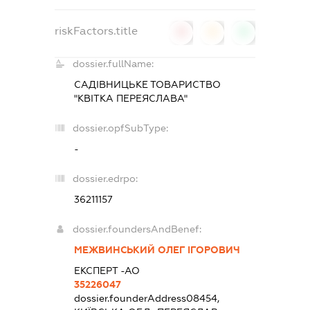
riskFactors.title
0
0
0
dossier.fullName:
САДІВНИЦЬКЕ ТОВАРИСТВО
"КВІТКА ПЕРЕЯСЛАВА"
dossier.opfSubType:
-
dossier.edrpo:
36211157
dossier.foundersAndBenef:
МЕЖВИНСЬКИЙ ОЛЕГ ІГОРОВИЧ
ЕКСПЕРТ -АО
35226047
dossier.founderAddress
08454,