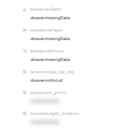
dossier.esvDebt
dossier.missingData
dossier.ndsPayer
dossier.missingData
dossier.ndsAnnul
dossier.missingData
dossier.single_tax_reg
dossier.notInList
dossier.non_profit
XXXXXXXXXX
dossier.budget_dotation
XXXXXXXXXX