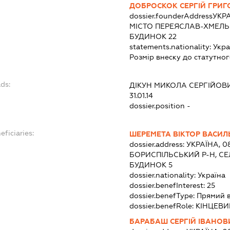
ДОБРОСКОК СЕРГІЙ ГРИ
dossier.founderAddress
УКРА
МІСТО ПЕРЕЯСЛАВ-ХМЕЛЬ
БУДИНОК 22
statements.nationality:
Укра
Розмір внеску до статутног
ds:
ДІКУН МИКОЛА СЕРГІЙОВ
31.01.14
dossier.position -
eficiaries:
ШЕРЕМЕТА ВІКТОР ВАСИ
dossier.address:
УКРАЇНА, 0
БОРИСПІЛЬСЬКИЙ Р-Н, СЕЛ
БУДИНОК 5
dossier.nationality:
Україна
dossier.benefInterest:
25
dossier.benefType:
Прямий 
dossier.benefRole:
КІНЦЕВИ
БАРАБАШ СЕРГІЙ ІВАНОВ