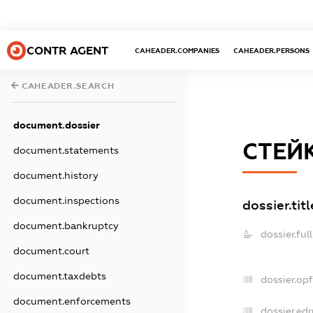
CONTR AGENT
CAHEADER.COMPANIES
CAHEADER.PERSONS
CAHEADER.SEARCH
document.dossier
СТЕЙ
document.statements
document.history
document.inspections
dossier.titl
document.bankruptcy
dossier.fu
document.court
document.taxdebts
dossier.op
document.enforcements
dossier.edr