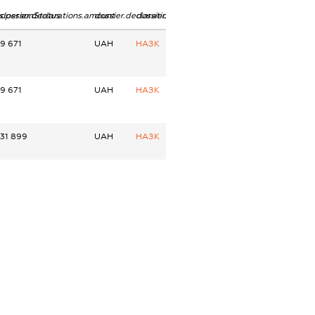
ns.personStatus
dossier.declarations.amount
dossier.declarations.currency
dossier.declarations.source
9 671
UAH
НАЗК
9 671
UAH
НАЗК
31 899
UAH
НАЗК