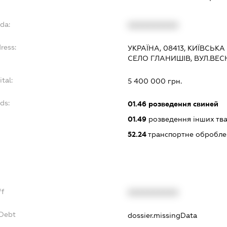
da:
XXXXXXXXXX
ress:
УКРАЇНА, 08413, КИЇВСЬКА
СЕЛО ГЛАНИШІВ, ВУЛ.ВЕС
tal:
5 400 000 грн.
ds:
01.46
розведення свиней
01.49
розведення інших тв
52.24
транспортне обробле
ff
XXXXXXXXXX
xDebt
dossier.missingData