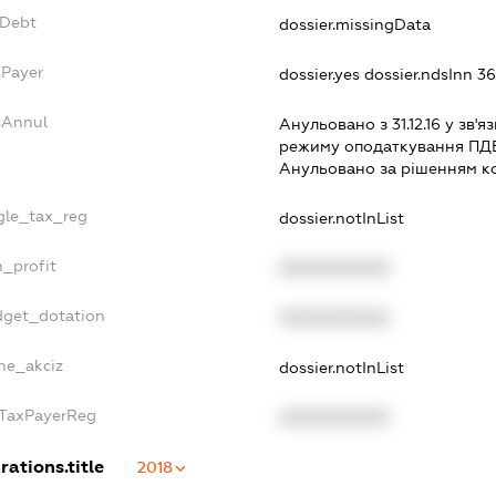
vDebt
dossier.missingData
sPayer
dossier.yes
dossier.ndsInn 3
sAnnul
Анульовано з 31.12.16 у зв'яз
режиму оподаткування ПД
Анульовано за рiшенням к
ngle_tax_reg
dossier.notInList
n_profit
XXXXXXXXXX
dget_dotation
XXXXXXXXXX
lne_akciz
dossier.notInList
gTaxPayerReg
XXXXXXXXXX
rations.title
2018