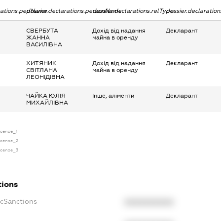
arations.pepName
dossier.declarations.personName
dossier.declarations.relType
dossier.declaratio
СВЕРБУТА
Дохід від надання
Декларант
ЖАННА
майна в оренду
ВАСИЛІВНА
ХИТЯНИК
Дохід від надання
Декларант
СВІТЛАНА
майна в оренду
ЛЕОНІДІВНА
ЧАЙКА ЮЛІЯ
Інше, аліменти
Декларант
МИХАЙЛІВНА
icense_1
license_2
license_3
tions
ecSanctions
XXXXXXXXXX