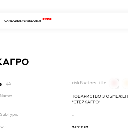
BETA
CAHEADER.PERSSEARCH
КАГРО
riskFactors.title
e
0
llName:
ТОВАРИСТВО З ОБМЕЖЕН
"СТЕЙКАГРО"
fSubType:
-
po:
36211183