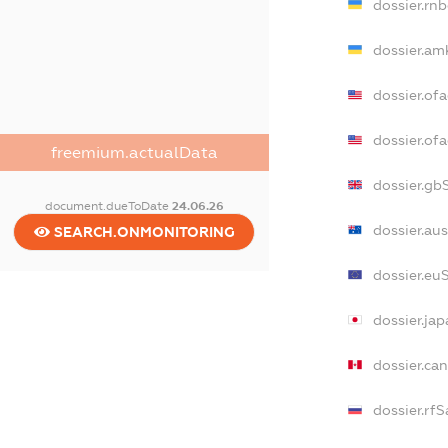
dossier.rn
dossier.am
dossier.of
dossier.o
freemium.actualData
dossier.gb
document.dueToDate
24.06.26
dossier.au
SEARCH.ONMONITORING
dossier.eu
dossier.ja
dossier.ca
dossier.rf