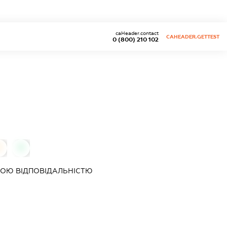
caHeader.contact
CAHEADER.GETTEST
0 (800) 210 102
0
0
ОЮ ВІДПОВІДАЛЬНІСТЮ