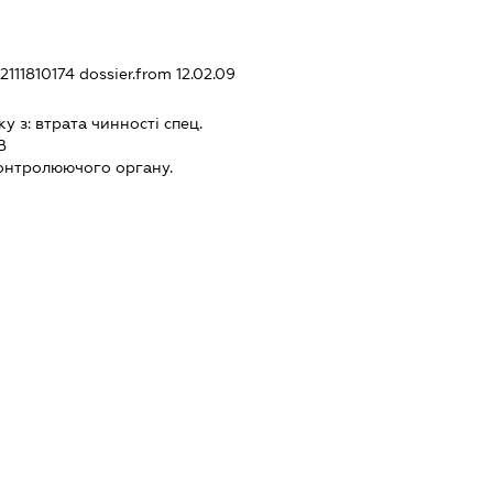
62111810174
dossier.from 12.02.09
ку з:
втрата чинностi спец.
В
онтролюючого органу.