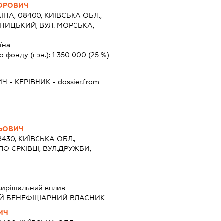
ГОРОВИЧ
ЇНА, 08400, КИЇВСЬКА ОБЛ.,
НИЦЬКИЙ, ВУЛ. МОРСЬКА,
їна
о фонду (грн.):
1 350 000
(25 %)
ИЧ
-
КЕРІВНИК
- dossier.from
ЛЬОВИЧ
8430, КИЇВСЬКА ОБЛ.,
О ЄРКІВЦІ, ВУЛ.ДРУЖБИ,
вирішальний вплив
Й БЕНЕФІЦІАРНИЙ ВЛАСНИК
ИЧ