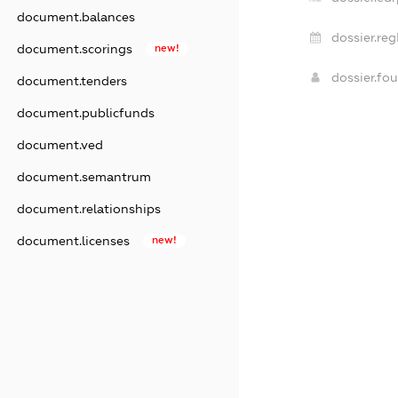
document.balances
dossier.reg
document.scorings
new!
dossier.fo
document.tenders
document.publicfunds
document.ved
document.semantrum
document.relationships
document.licenses
new!