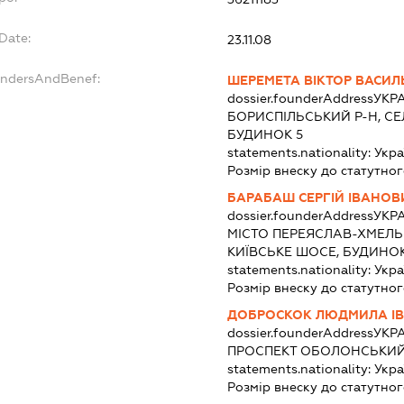
Date:
23.11.08
undersAndBenef:
ШЕРЕМЕТА ВІКТОР ВАСИ
dossier.founderAddress
УКРА
БОРИСПІЛЬСЬКИЙ Р-Н, СЕЛ
БУДИНОК 5
statements.nationality:
Укра
Розмір внеску до статутног
БАРАБАШ СЕРГІЙ ІВАНОВ
dossier.founderAddress
УКРА
МІСТО ПЕРЕЯСЛАВ-ХМЕЛЬ
КИЇВСЬКЕ ШОСЕ, БУДИНОК 
statements.nationality:
Укра
Розмір внеску до статутног
ДОБРОСКОК ЛЮДМИЛА ІВ
dossier.founderAddress
УКРА
ПРОСПЕКТ ОБОЛОНСЬКИЙ,
statements.nationality:
Укра
Розмір внеску до статутног