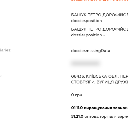
БАШУК ПЕТРО ДОРОФІЙО
dossier.position -
БАШУК ПЕТРО ДОРОФІЙО
dossier.position -
iaries:
dossier.missingData
XXXXXXXXXX
:
08436, КИЇВСЬКА ОБЛ., 
СТОВП'ЯГИ, ВУЛИЦЯ ДРУЖБ
0 грн.
01.11.0
вирощування зернови
51.21.0
оптова торгівля зерн