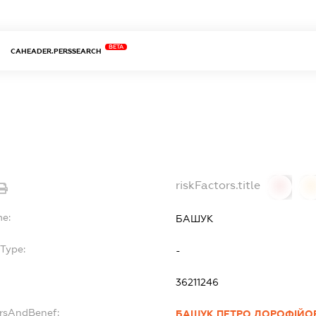
BETA
CAHEADER.PERSSEARCH
riskFactors.title
0
0
me:
БАШУК
Type:
-
36211246
ersAndBenef:
БАШУК ПЕТРО ДОРОФІЙО