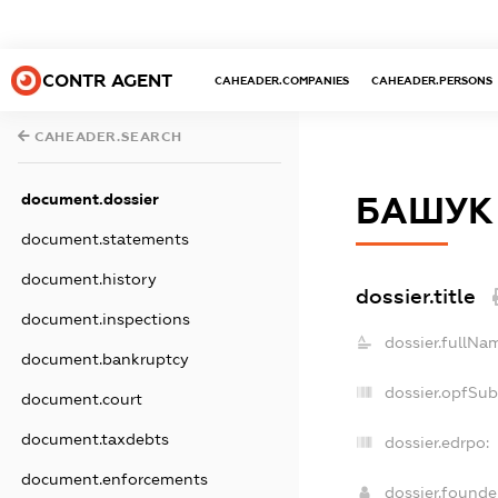
CONTR AGENT
CAHEADER.COMPANIES
CAHEADER.PERSONS
CAHEADER.SEARCH
document.dossier
БАШУК
document.statements
document.history
dossier.title
document.inspections
dossier.fullNa
document.bankruptcy
dossier.opfSub
document.court
document.taxdebts
dossier.edrpo:
document.enforcements
dossier.found