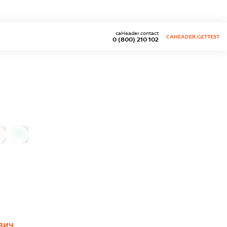
caHeader.contact
CAHEADER.GETTEST
0 (800) 210 102
0
ВИЧ