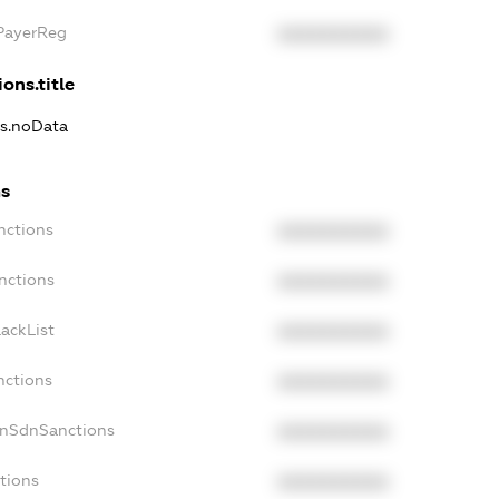
xPayerReg
XXXXXXXXXX
ons.title
ns.noData
ns
nctions
XXXXXXXXXX
nctions
XXXXXXXXXX
ackList
XXXXXXXXXX
nctions
XXXXXXXXXX
onSdnSanctions
XXXXXXXXXX
tions
XXXXXXXXXX