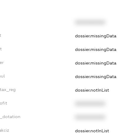
XXXXXXXXXX
t
dossier.missingData
t
dossier.missingData
er
dossier.missingData
nul
dossier.missingData
_tax_reg
dossier.notInList
ofit
XXXXXXXXXX
t_dotation
XXXXXXXXXX
akciz
dossier.notInList