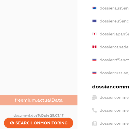
dossier.ausSan
dossier.euSanc
dossier.japanS
dossier.canada
dossier.rfSanc
dossier.russian
dossier.comme
dossier.commer
freemium.actualData
dossier.comme
document.dueToDate
25.03.17
SEARCH.ONMONITORING
dossier.commer