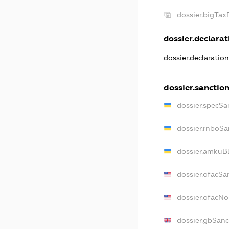
dossier.bigTa
dossier.declarati
dossier.declaratio
dossier.sanctio
dossier.specSa
dossier.rnboSa
dossier.amkuBl
dossier.ofacSa
dossier.ofacN
dossier.gbSanc