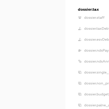
dossier.tax
dossier.staff
dossier.taxDeb
dossier.esvDeb
dossier.ndsPay
dossier.ndsAn
dossier.single
dossier.non_pr
dossier.budge
dossier.palne_