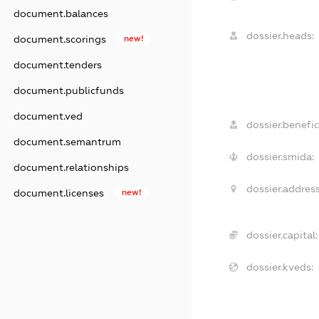
document.balances
dossier.heads:
document.scorings
new!
document.tenders
document.publicfunds
document.ved
dossier.benefic
document.semantrum
dossier.smida:
document.relationships
dossier.address
document.licenses
new!
dossier.capital:
dossier.kveds: