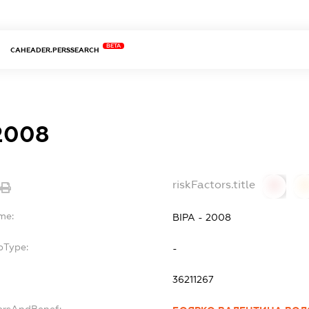
BETA
CAHEADER.PERSSEARCH
 2008
riskFactors.title
0
0
me:
ВІРА - 2008
bType:
-
36211267
ersAndBenef: