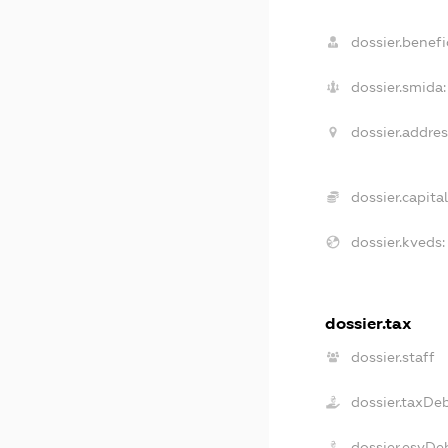
dossier.benefic
dossier.smida:
dossier.addres
dossier.capital
dossier.kveds:
dossier.tax
dossier.staff
dossier.taxDe
dossier.esvDe