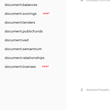
document.balances
document.scorings
new!
document.tenders
document.publicfunds
document.ved
document.semantrum
document.relationships
document.licenses
new!
dossier.heads: