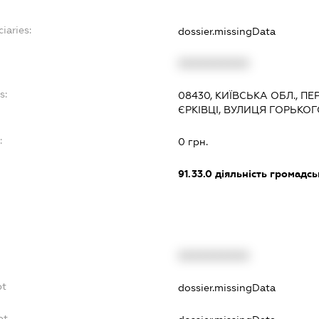
iaries:
dossier.missingData
XXXXXXXXXX
s:
08430, КИЇВСЬКА ОБЛ., 
ЄРКІВЦІ, ВУЛИЦЯ ГОРЬКОГО
:
0 грн.
91.33.0
діяльність громадськи
XXXXXXXXXX
bt
dossier.missingData
bt