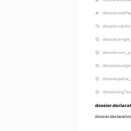
dossier.ndsPa
dossier.ndsAn
dossier.singl
dossier.non_p
dossier.budge
dossier.palne
dossier.bigTa
dossier.declarat
dossier.declarati