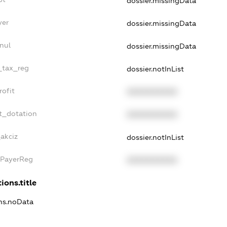
dossier.missingData
yer
dossier.missingData
nul
dossier.missingData
e_tax_reg
dossier.notInList
rofit
XXXXXXXXXX
t_dotation
XXXXXXXXXX
_akciz
dossier.notInList
xPayerReg
XXXXXXXXXX
ions.title
ons.noData