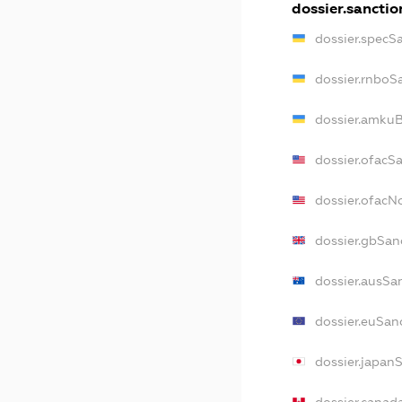
dossier.sanctio
dossier.specS
dossier.rnboS
dossier.amkuB
dossier.ofacS
dossier.ofac
dossier.gbSan
dossier.ausSa
dossier.euSan
dossier.japan
dossier.canad