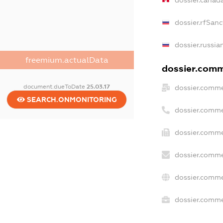
dossier.rfSanc
dossier.russia
freemium.actualData
dossier.comme
document.dueToDate
25.03.17
dossier.comme
SEARCH.ONMONITORING
dossier.comme
dossier.comme
dossier.comme
dossier.comme
dossier.commer