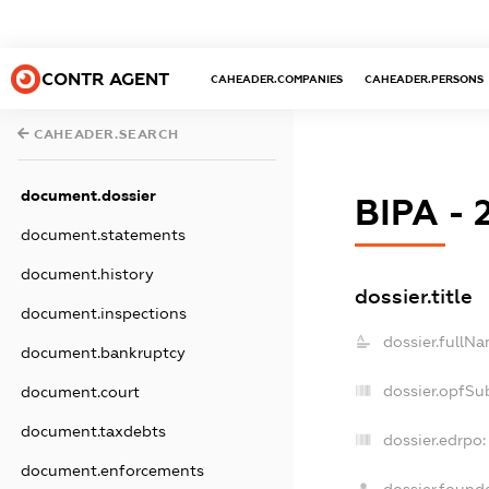
CONTR AGENT
CAHEADER.COMPANIES
CAHEADER.PERSONS
CAHEADER.SEARCH
document.dossier
ВІРА -
document.statements
document.history
dossier.title
document.inspections
dossier.fullNa
document.bankruptcy
dossier.opfSu
document.court
document.taxdebts
dossier.edrpo:
document.enforcements
dossier.found