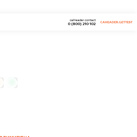
caHeader.contact
CAHEADER.GETTEST
0 (800) 210 102
0