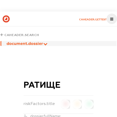
CAHEADER.GETTEST
CAHEADER.SEARCH
document.dossier
РАТИЩЕ
riskFactors.title
0
0
0
dossier.fullName: