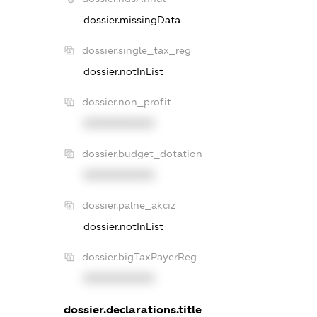
dossier.missingData
dossier.single_tax_reg
dossier.notInList
dossier.non_profit
XXXXXXXXXX
dossier.budget_dotation
XXXXXXXXXX
dossier.palne_akciz
dossier.notInList
dossier.bigTaxPayerReg
XXXXXXXXXX
dossier.declarations.title