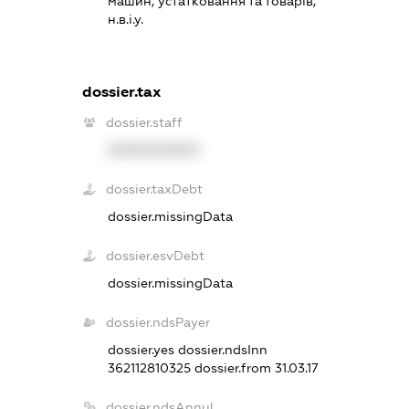
машин, устатковання та товарів,
н.в.і.у.
dossier.tax
dossier.staff
XXXXXXXXXX
dossier.taxDebt
dossier.missingData
dossier.esvDebt
dossier.missingData
dossier.ndsPayer
dossier.yes
dossier.ndsInn
362112810325
dossier.from 31.03.17
dossier.ndsAnnul