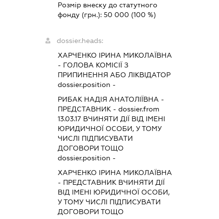
Розмір внеску до статутного
фонду (грн.):
50 000
(100 %)
dossier.heads:
ХАРЧЕНКО ІРИНА МИКОЛАЇВНА
-
ГОЛОВА КОМІСІЇ З
ПРИПИНЕННЯ АБО ЛІКВІДАТОР
dossier.position -
РИБАК НАДІЯ АНАТОЛІЇВНА
-
ПРЕДСТАВНИК
- dossier.from
13.03.17
ВЧИНЯТИ ДІЇ ВІД ІМЕНІ
ЮРИДИЧНОЇ ОСОБИ, У ТОМУ
ЧИСЛІ ПІДПИСУВАТИ
ДОГОВОРИ ТОЩО
dossier.position -
ХАРЧЕНКО ІРИНА МИКОЛАЇВНА
-
ПРЕДСТАВНИК
ВЧИНЯТИ ДІЇ
ВІД ІМЕНІ ЮРИДИЧНОЇ ОСОБИ,
У ТОМУ ЧИСЛІ ПІДПИСУВАТИ
ДОГОВОРИ ТОЩО