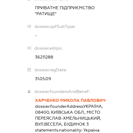
ПРИВАТНЕ ПІДПРИЄМСТВО
"РАТИЩЕ"
dossier.opfSubType:
-
dossier.edrpo:
36211288
dossier.regDate:
31.05.09
dossier.foundersAndBenef:
ХАРЧЕНКО МИКОЛА ПАВЛОВИЧ
dossier.founderAddress
УКРАЇНА,
08400, КИЇВСЬКА ОБЛ., МІСТО
ПЕРЕЯСЛАВ-ХМЕЛЬНИЦЬКИЙ,
ВУЛ.ВЕСЕЛА, БУДИНОК 3
statements.nationality:
Україна