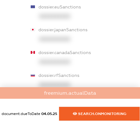
dossier.euSanctions
XXXXXXXXXX
dossier.japanSanctions
XXXXXXXXXX
dossier.canadaSanctions
XXXXXXXXXX
dossier.rfSanctions
XXXXXXXXXX
freemium.actualData
dossier.russian_reg_title
XXXXXXXXXX
document.dueToDate
04.05.25
SEARCH.ONMONITORING
dossier.commercial_info.title
dossier.commercial_info.postal_address