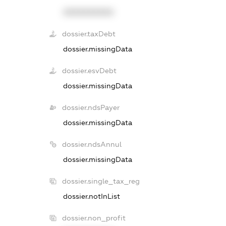
XXXXXXXXXX
dossier.taxDebt
dossier.missingData
dossier.esvDebt
dossier.missingData
dossier.ndsPayer
dossier.missingData
dossier.ndsAnnul
dossier.missingData
dossier.single_tax_reg
dossier.notInList
dossier.non_profit