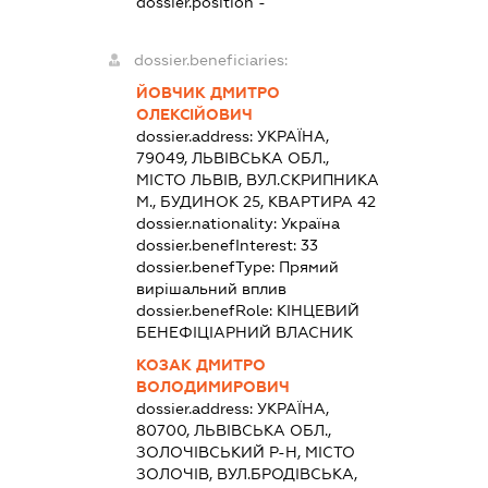
dossier.position -
dossier.beneficiaries:
ЙОВЧИК ДМИТРО
ОЛЕКСІЙОВИЧ
dossier.address:
УКРАЇНА,
79049, ЛЬВІВСЬКА ОБЛ.,
МІСТО ЛЬВІВ, ВУЛ.СКРИПНИКА
М., БУДИНОК 25, КВАРТИРА 42
dossier.nationality:
Україна
dossier.benefInterest:
33
dossier.benefType:
Прямий
вирішальний вплив
dossier.benefRole:
КІНЦЕВИЙ
БЕНЕФІЦІАРНИЙ ВЛАСНИК
КОЗАК ДМИТРО
ВОЛОДИМИРОВИЧ
dossier.address:
УКРАЇНА,
80700, ЛЬВІВСЬКА ОБЛ.,
ЗОЛОЧІВСЬКИЙ Р-Н, МІСТО
ЗОЛОЧІВ, ВУЛ.БРОДІВСЬКА,