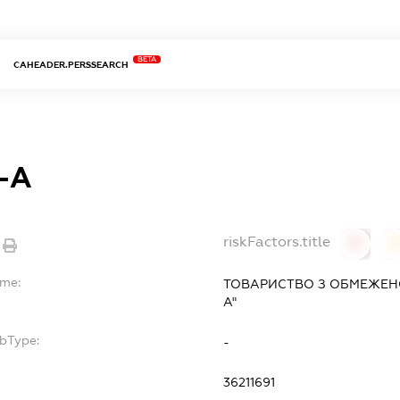
BETA
CAHEADER.PERSSEARCH
-А
riskFactors.title
0
ame:
ТОВАРИСТВО З ОБМЕЖЕНО
А"
ubType:
-
36211691