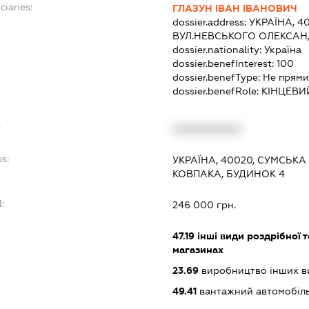
ciaries:
ГЛАЗУН ІВАН ІВАНОВИЧ
dossier.address:
УКРАЇНА, 4
ВУЛ.НЕВСЬКОГО ОЛЕКСАНД
dossier.nationality:
Україна
dossier.benefInterest:
100
dossier.benefType:
Не прями
dossier.benefRole:
КІНЦЕВИ
:
XXXXXXXXXX
s:
УКРАЇНА, 40020, СУМСЬКА
КОВПАКА, БУДИНОК 4
:
246 000 грн.
47.19
інші види роздрібної т
магазинах
23.69
виробництво інших вир
49.41
вантажний автомобіл