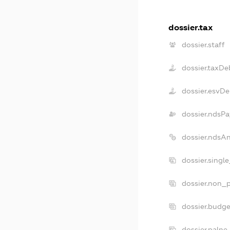
dossier.tax
dossier.staff
dossier.taxDe
dossier.esvDe
dossier.ndsPa
dossier.ndsA
dossier.singl
dossier.non_p
dossier.budg
dossier.palne