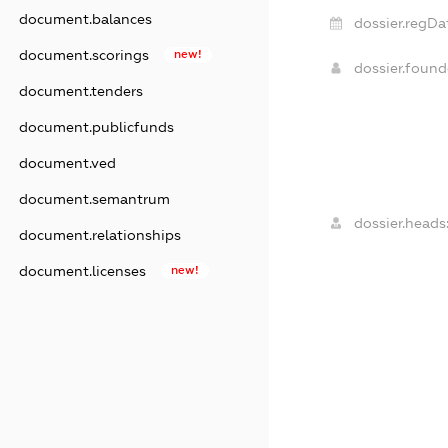
document.balances
dossier.regDa
document.scorings
new!
dossier.foun
document.tenders
document.publicfunds
document.ved
document.semantrum
dossier.heads
document.relationships
document.licenses
new!