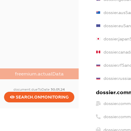
dossier.ausSa
dossier.euSan
dossier.japan
dossier.cana
dossier.rfSan
freemium.actualData
dossier.russia
document.dueToDate
30.01.24
dossier.comm
SEARCH.ONMONITORING
dossier.comme
dossier.comm
dossier.comme