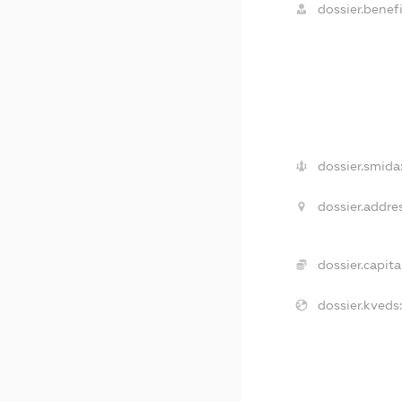
dossier.benefi
dossier.smida
dossier.addres
dossier.capital
dossier.kveds: