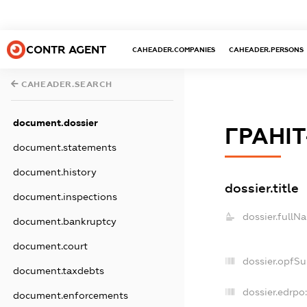
CONTR AGENT
CAHEADER.COMPANIES
CAHEADER.PERSONS
CAHEADER.SEARCH
document.dossier
ГРАНІТ
document.statements
document.history
dossier.title
document.inspections
dossier.fullN
document.bankruptcy
document.court
dossier.opfS
document.taxdebts
dossier.edrpo:
document.enforcements