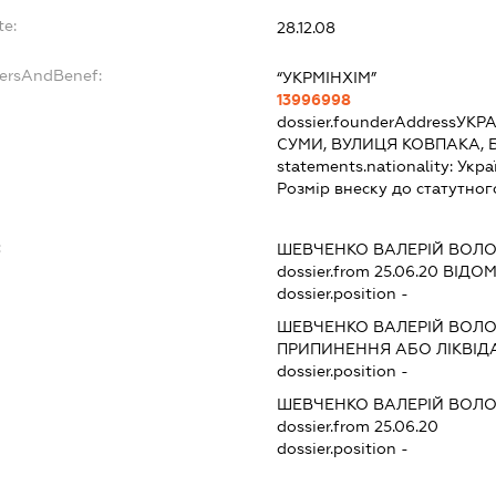
te:
28.12.08
dersAndBenef:
“УКРМІНХІМ”
13996998
dossier.founderAddress
УКРА
СУМИ, ВУЛИЦЯ КОВПАКА, 
statements.nationality:
Укра
Розмір внеску до статутног
:
ШЕВЧЕНКО ВАЛЕРІЙ ВОЛ
dossier.from 25.06.20
ВІДОМ
dossier.position -
ШЕВЧЕНКО ВАЛЕРІЙ ВОЛ
ПРИПИНЕННЯ АБО ЛІКВІД
dossier.position -
ШЕВЧЕНКО ВАЛЕРІЙ ВОЛ
dossier.from 25.06.20
dossier.position -