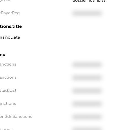
dossier.notInList
axPayerReg
XXXXXXXXXX
ions.title
ons.noData
ons
anctions
XXXXXXXXXX
anctions
XXXXXXXXXX
lackList
XXXXXXXXXX
anctions
XXXXXXXXXX
NonSdnSanctions
XXXXXXXXXX
ctions