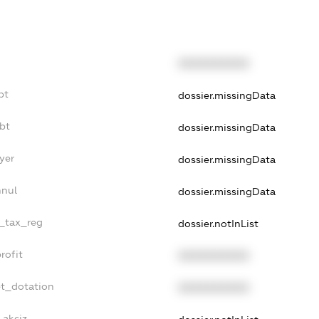
XXXXXXXXXX
bt
dossier.missingData
bt
dossier.missingData
yer
dossier.missingData
nnul
dossier.missingData
e_tax_reg
dossier.notInList
rofit
XXXXXXXXXX
et_dotation
XXXXXXXXXX
_akciz