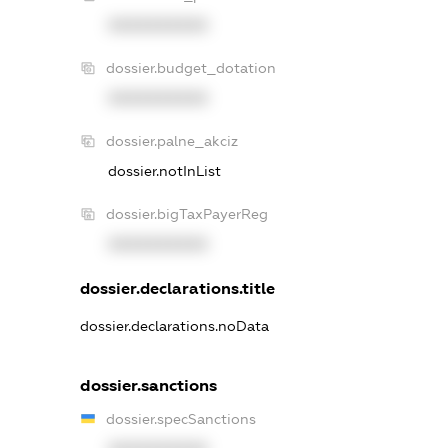
XXXXXXXXXX
dossier.budget_dotation
XXXXXXXXXX
dossier.palne_akciz
dossier.notInList
dossier.bigTaxPayerReg
XXXXXXXXXX
dossier.declarations.title
dossier.declarations.noData
dossier.sanctions
dossier.specSanctions