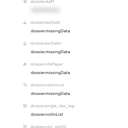
dossier.staff
XXXXXXXXXX
dossier.taxDebt
dossier.missingData
dossier.esvDebt
dossier.missingData
dossier.ndsPayer
dossier.missingData
dossier.ndsAnnul
dossier.missingData
dossier.single_tax_reg
dossier.notInList
dossier.non_profit