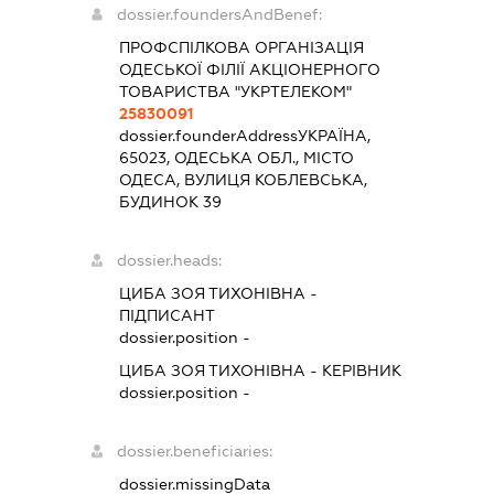
dossier.foundersAndBenef:
ПРОФСПІЛКОВА ОРГАНІЗАЦІЯ
ОДЕСЬКОЇ ФІЛІЇ АКЦІОНЕРНОГО
ТОВАРИСТВА "УКРТЕЛЕКОМ"
25830091
dossier.founderAddress
УКРАЇНА,
65023, ОДЕСЬКА ОБЛ., МІСТО
ОДЕСА, ВУЛИЦЯ КОБЛЕВСЬКА,
БУДИНОК 39
dossier.heads:
ЦИБА ЗОЯ ТИХОНІВНА
-
ПІДПИСАНТ
dossier.position -
ЦИБА ЗОЯ ТИХОНІВНА
-
КЕРІВНИК
dossier.position -
dossier.beneficiaries:
dossier.missingData