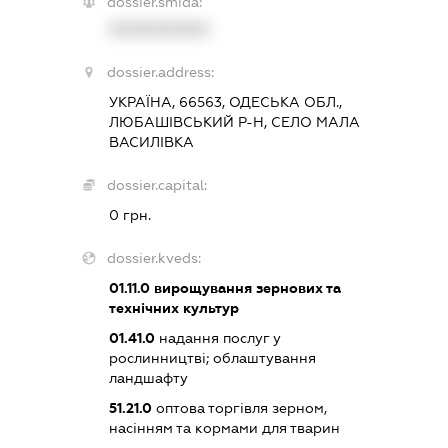
dossier.smida:
XXXXXXXXXX
dossier.address:
УКРАЇНА, 66563, ОДЕСЬКА ОБЛ.,
ЛЮБАШІВСЬКИЙ Р-Н, СЕЛО МАЛА
ВАСИЛІВКА
dossier.capital:
0 грн.
dossier.kveds:
01.11.0
вирощування зернових та
технічних культур
01.41.0
надання послуг у
рослинництві; облаштування
ландшафту
51.21.0
оптова торгівля зерном,
насінням та кормами для тварин