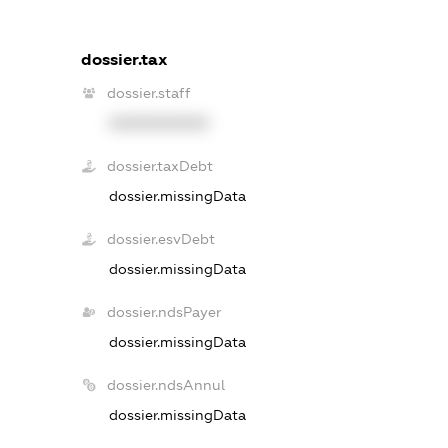
dossier.tax
dossier.staff
XXXXXXXXXX
dossier.taxDebt
dossier.missingData
dossier.esvDebt
dossier.missingData
dossier.ndsPayer
dossier.missingData
dossier.ndsAnnul
dossier.missingData