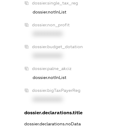
dossier.single_tax_reg
dossier.notInList
dossier.non_profit
XXXXXXXXXX
dossier.budget_dotation
XXXXXXXXXX
dossier.palne_akciz
dossier.notInList
dossier.bigTaxPayerReg
XXXXXXXXXX
dossier.declarations.title
dossier.declarations.noData