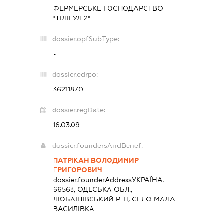
ФЕРМЕРСЬКЕ ГОСПОДАРСТВО
"ТІЛІГУЛ 2"
dossier.opfSubType:
-
dossier.edrpo:
36211870
dossier.regDate:
16.03.09
dossier.foundersAndBenef:
ПАТРІКАН ВОЛОДИМИР
ГРИГОРОВИЧ
dossier.founderAddress
УКРАЇНА,
66563, ОДЕСЬКА ОБЛ.,
ЛЮБАШІВСЬКИЙ Р-Н, СЕЛО МАЛА
ВАСИЛІВКА