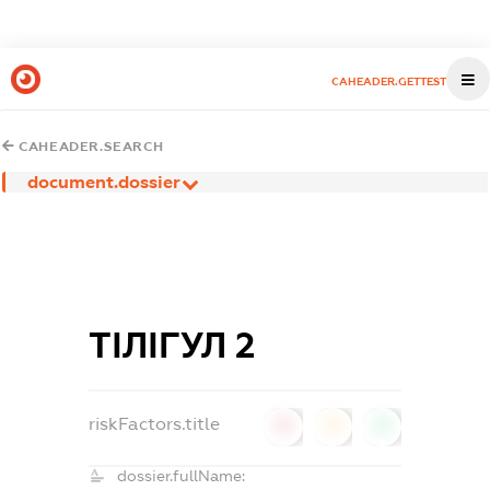
CAHEADER.GETTEST
CAHEADER.SEARCH
document.dossier
ТІЛІГУЛ 2
riskFactors.title
0
0
0
dossier.fullName: