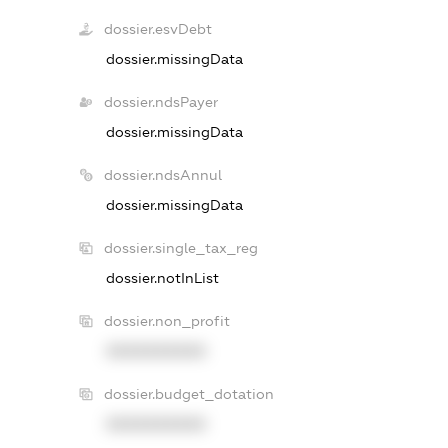
dossier.esvDebt
dossier.missingData
dossier.ndsPayer
dossier.missingData
dossier.ndsAnnul
dossier.missingData
dossier.single_tax_reg
dossier.notInList
dossier.non_profit
XXXXXXXXXX
dossier.budget_dotation
XXXXXXXXXX