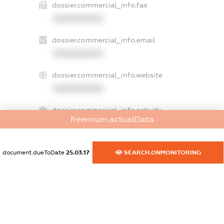
dossier.commercial_info.fax
XXXXXXXXXX
dossier.commercial_info.email
XXXXXXXXXX
dossier.commercial_info.website
XXXXXXXXXX
dossier.commercial_info.activity
freemium.actualData
XXXXXXXXXX
document.dueToDate
25.03.17
SEARCH.ONMONITORING
freemium.exampleText_1
freemium.exampleText_2
freemium.anonymousPerSearch2
FREEMIUM.DETAILS
FREEMIUM.REGISTER