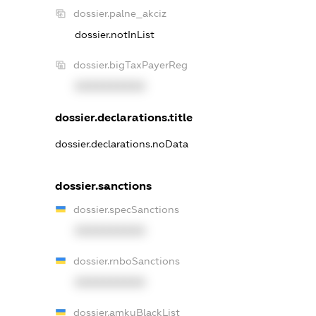
dossier.palne_akciz
dossier.notInList
dossier.bigTaxPayerReg
XXXXXXXXXX
dossier.declarations.title
dossier.declarations.noData
dossier.sanctions
dossier.specSanctions
XXXXXXXXXX
dossier.rnboSanctions
XXXXXXXXXX
dossier.amkuBlackList