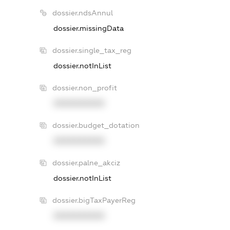
dossier.ndsAnnul
dossier.missingData
dossier.single_tax_reg
dossier.notInList
dossier.non_profit
XXXXXXXXXX
dossier.budget_dotation
XXXXXXXXXX
dossier.palne_akciz
dossier.notInList
dossier.bigTaxPayerReg
XXXXXXXXXX