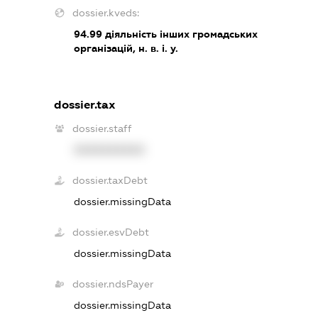
dossier.kveds:
94.99
діяльність інших громадських
організацій, н. в. і. у.
dossier.tax
dossier.staff
XXXXXXXXXX
dossier.taxDebt
dossier.missingData
dossier.esvDebt
dossier.missingData
dossier.ndsPayer
dossier.missingData