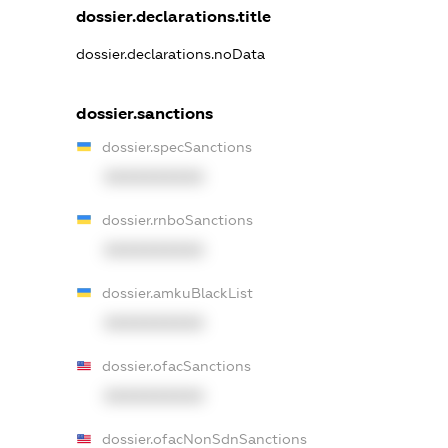
dossier.declarations.title
dossier.declarations.noData
dossier.sanctions
dossier.specSanctions
XXXXXXXXXX
dossier.rnboSanctions
XXXXXXXXXX
dossier.amkuBlackList
XXXXXXXXXX
dossier.ofacSanctions
XXXXXXXXXX
dossier.ofacNonSdnSanctions