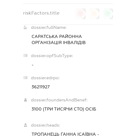
riskFactors.title
0
0
0
dossier.fullName:
САРАТСЬКА РАЙОННА
ОРГАНІЗАЦІЯ ІНВАЛІДІВ
dossier.opfSubType:
-
dossier.edrpo:
36211927
dossier.foundersAndBenef:
3100 (ТРИ ТИСЯЧИ СТО) ОСІБ
dossier.heads:
ТРОПАНЕЦЬ ГАННА ІСАЇВНА
-