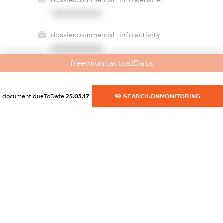
XXXXXXXXXX
dossier.commercial_info.activity
XXXXXXXXXX
freemium.actualData
freemium.exampleText_1
document.dueToDate
25.03.17
SEARCH.ONMONITORING
freemium.exampleText_2
freemium.anonymousPerSearch2
FREEMIUM.DETAILS
FREEMIUM.REGISTER