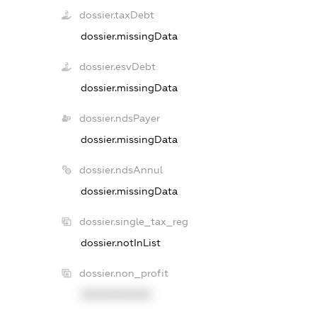
dossier.taxDebt
dossier.missingData
dossier.esvDebt
dossier.missingData
dossier.ndsPayer
dossier.missingData
dossier.ndsAnnul
dossier.missingData
dossier.single_tax_reg
dossier.notInList
dossier.non_profit
XXXXXXXXXX