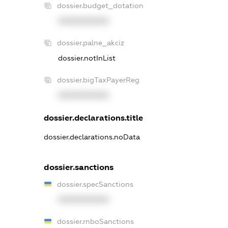
dossier.budget_dotation
XXXXXXXXXX
dossier.palne_akciz
dossier.notInList
dossier.bigTaxPayerReg
XXXXXXXXXX
dossier.declarations.title
dossier.declarations.noData
dossier.sanctions
dossier.specSanctions
XXXXXXXXXX
dossier.rnboSanctions