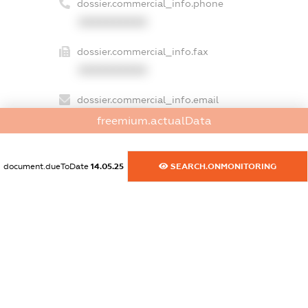
dossier.commercial_info.phone
XXXXXXXXXX
dossier.commercial_info.fax
XXXXXXXXXX
dossier.commercial_info.email
XXXXXXXXXX
freemium.actualData
dossier.commercial_info.website
XXXXXXXXXX
document.dueToDate
14.05.25
SEARCH.ONMONITORING
dossier.commercial_info.activity
XXXXXXXXXX
freemium.exampleText_1
freemium.exampleText_2
freemium.anonymousPerSearch2