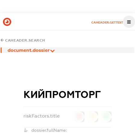
CAHEADER.GETTEST
CAHEADER.SEARCH
document.dossier
КИЙПРОМТОРГ
riskFactors.title
0
0
0
dossier.fullName: