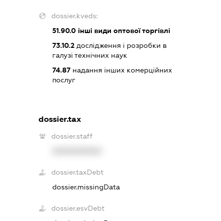
dossier.kveds:
51.90.0
інші види оптової торгівлі
73.10.2
дослідження і розробки в
галузі технічних наук
74.87
надання інших комерційних
послуг
dossier.tax
dossier.staff
XXXXXXXXXX
dossier.taxDebt
dossier.missingData
dossier.esvDebt