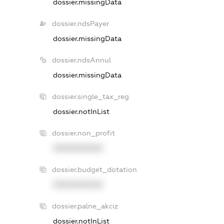
dossier.missingData
dossier.ndsPayer
dossier.missingData
dossier.ndsAnnul
dossier.missingData
dossier.single_tax_reg
dossier.notInList
dossier.non_profit
XXXXXXXXXX
dossier.budget_dotation
XXXXXXXXXX
dossier.palne_akciz
dossier.notInList