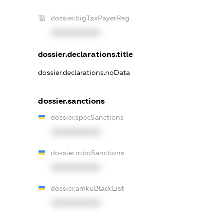
dossier.bigTaxPayerReg
XXXXXXXXXX
dossier.declarations.title
dossier.declarations.noData
dossier.sanctions
dossier.specSanctions
XXXXXXXXXX
dossier.rnboSanctions
XXXXXXXXXX
dossier.amkuBlackList
XXXXXXXXXX