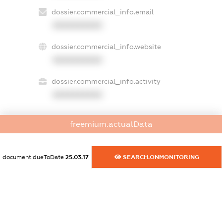
dossier.commercial_info.email
XXXXXXXXXX
dossier.commercial_info.website
XXXXXXXXXX
dossier.commercial_info.activity
XXXXXXXXXX
freemium.actualData
freemium.exampleText_1
freemium.exampleText_2
freemium.anonymousPerSearch2
document.dueToDate
25.03.17
SEARCH.ONMONITORING
FREEMIUM.DETAILS
FREEMIUM.REGISTER