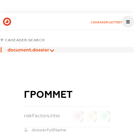
CAHEADER.GETTEST
CAHEADER.SEARCH
document.dossier
ГРОММЕТ
riskFactors.title
0
0
0
dossier.fullName: