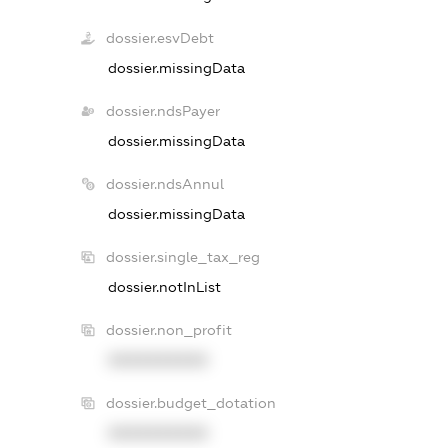
dossier.esvDebt
dossier.missingData
dossier.ndsPayer
dossier.missingData
dossier.ndsAnnul
dossier.missingData
dossier.single_tax_reg
dossier.notInList
dossier.non_profit
XXXXXXXXXX
dossier.budget_dotation
XXXXXXXXXX