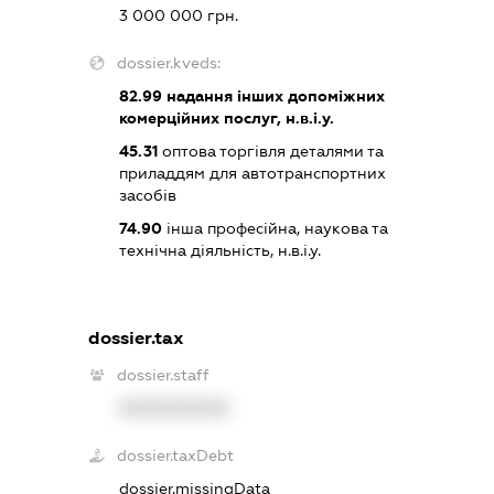
3 000 000 грн.
dossier.kveds:
82.99
надання інших допоміжних
комерційних послуг, н.в.і.у.
45.31
оптова торгівля деталями та
приладдям для автотранспортних
засобів
74.90
інша професійна, наукова та
технічна діяльність, н.в.і.у.
dossier.tax
dossier.staff
XXXXXXXXXX
dossier.taxDebt
dossier.missingData