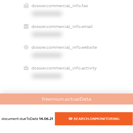
dossier.commercial_info.fax
XXXXXXXXXX
dossier.commercial_info.email
XXXXXXXXXX
dossier.commercial_info.website
XXXXXXXXXX
dossier.commercial_info.activity
XXXXXXXXXX
freemium.actualData
freemium.exampleText_1
freemium.exampleText_2
freemium.anonymousPerSearch2
document.dueToDate
14.06.21
SEARCH.ONMONITORING
FREEMIUM.DETAILS
FREEMIUM.REGISTER