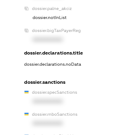
dossier.palne_akciz
dossier.notInList
dossier.bigTaxPayerReg
XXXXXXXXXX
dossier.declarations.title
dossier.declarations.noData
dossier.sanctions
dossier.specSanctions
XXXXXXXXXX
dossier.rnboSanctions
XXXXXXXXXX