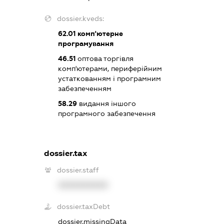
dossier.kveds:
62.01
комп'ютерне
програмування
46.51
оптова торгівля
комп'ютерами, периферійним
устаткованням і програмним
забезпеченням
58.29
видання іншого
програмного забезпечення
dossier.tax
dossier.staff
XXXXXXXXXX
dossier.taxDebt
dossier.missingData