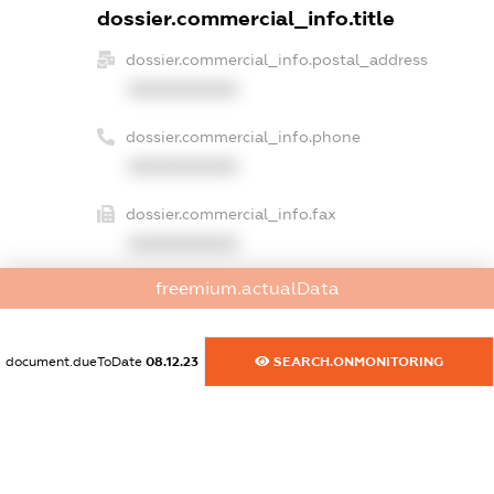
dossier.commercial_info.title
dossier.commercial_info.postal_address
XXXXXXXXXX
dossier.commercial_info.phone
XXXXXXXXXX
dossier.commercial_info.fax
XXXXXXXXXX
freemium.actualData
dossier.commercial_info.email
XXXXXXXXXX
document.dueToDate
08.12.23
SEARCH.ONMONITORING
dossier.commercial_info.website
XXXXXXXXXX
dossier.commercial_info.activity
XXXXXXXXXX