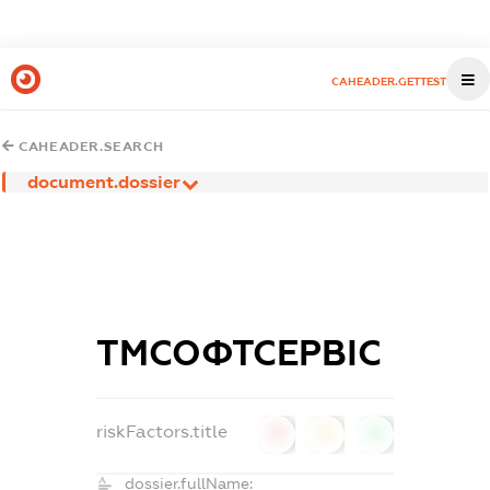
CAHEADER.GETTEST
CAHEADER.SEARCH
document.dossier
ТМСОФТСЕРВІС
riskFactors.title
0
0
0
dossier.fullName: