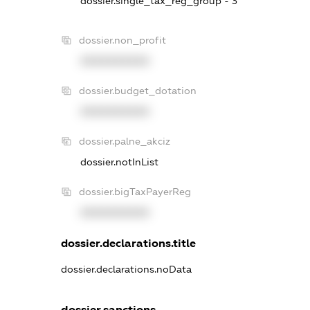
dossier.single_tax_reg_group - 3
dossier.non_profit
XXXXXXXXXX
dossier.budget_dotation
XXXXXXXXXX
dossier.palne_akciz
dossier.notInList
dossier.bigTaxPayerReg
XXXXXXXXXX
dossier.declarations.title
dossier.declarations.noData
dossier.sanctions