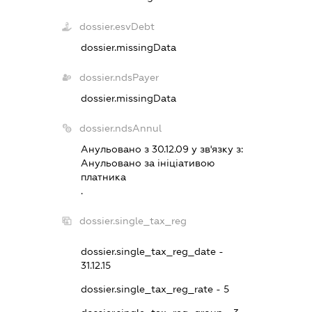
dossier.esvDebt
dossier.missingData
dossier.ndsPayer
dossier.missingData
dossier.ndsAnnul
Анульовано з 30.12.09 у зв'язку з:
Анульовано за iнiцiативою
платника
.
dossier.single_tax_reg
dossier.single_tax_reg_date -
31.12.15
dossier.single_tax_reg_rate - 5