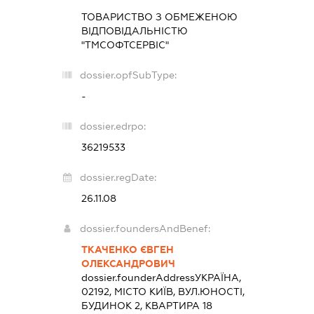
ТОВАРИСТВО З ОБМЕЖЕНОЮ
ВІДПОВІДАЛЬНІСТЮ
"ТМСОФТСЕРВІС"
dossier.opfSubType:
-
dossier.edrpo:
36219533
dossier.regDate:
26.11.08
dossier.foundersAndBenef:
ТКАЧЕНКО ЄВГЕН
ОЛЕКСАНДРОВИЧ
dossier.founderAddress
УКРАЇНА,
02192, МІСТО КИЇВ, ВУЛ.ЮНОСТІ,
БУДИНОК 2, КВАРТИРА 18