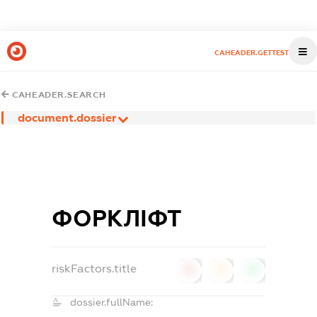
CAHEADER.GETTEST
CAHEADER.SEARCH
document.dossier
ФОРКЛІФТ
riskFactors.title
0
0
0
dossier.fullName: