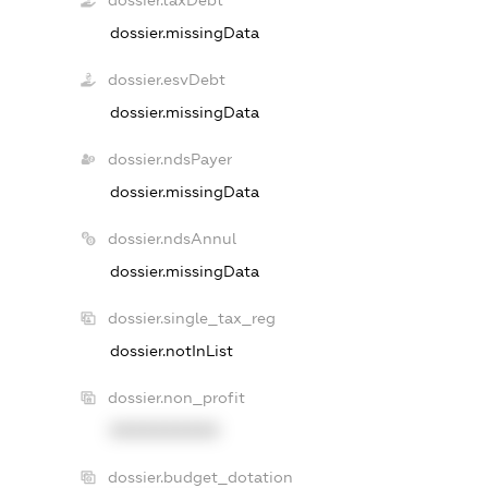
dossier.taxDebt
dossier.missingData
dossier.esvDebt
dossier.missingData
dossier.ndsPayer
dossier.missingData
dossier.ndsAnnul
dossier.missingData
dossier.single_tax_reg
dossier.notInList
dossier.non_profit
XXXXXXXXXX
dossier.budget_dotation