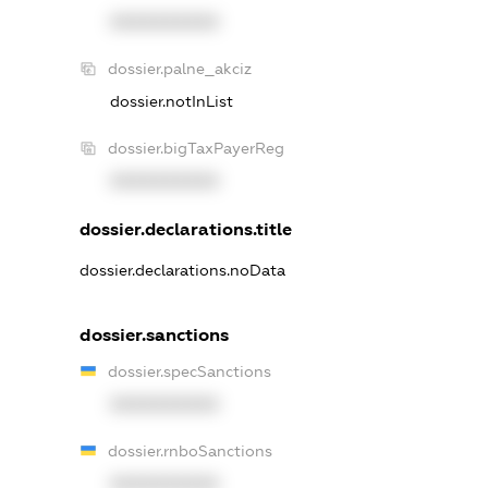
XXXXXXXXXX
dossier.palne_akciz
dossier.notInList
dossier.bigTaxPayerReg
XXXXXXXXXX
dossier.declarations.title
dossier.declarations.noData
dossier.sanctions
dossier.specSanctions
XXXXXXXXXX
dossier.rnboSanctions
XXXXXXXXXX