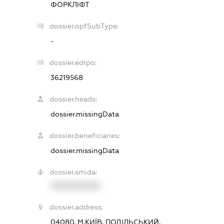
ФОРКЛІФТ
dossier.opfSubType:
-
dossier.edrpo:
36219568
dossier.heads:
dossier.missingData
dossier.beneficiaries:
dossier.missingData
dossier.smida:
XXXXXXXXXX
dossier.address:
04080, М.КИЇВ, ПОДІЛЬСЬКИЙ,