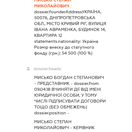
МИКОЛАЙОВИЧ
dossier.founderAddress
УКРАЇНА,
50076, ДНІПРОПЕТРОВСЬКА
ОБЛ., МІСТО КРИВИЙ РІГ, ВУЛИЦЯ
ІВАНА АВРАМЕНКА, БУДИНОК 14,
КВАРТИРА 12
statements.nationality:
Україна
Розмір внеску до статутного
фонду (грн.):
54 500
(100 %)
dossier.heads:
МИСЬКО БОГДАН СТЕПАНОВИЧ
-
ПРЕДСТАВНИК
- dossier.from
09.04.18
ВЧИНЯТИ ДІЇ ВІД ІМЕНІ
ЮРИДИЧНОЇ ОСОБИ, У ТОМУ
ЧИСЛІ ПІДПИСУВАТИ ДОГОВОРИ
ТОЩО (БЕЗ ОБМЕЖЕНЬ)
dossier.position -
МИСЬКО СТЕПАН
МИКОЛАЙОВИЧ
-
КЕРІВНИК