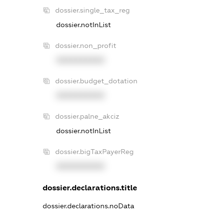
dossier.single_tax_reg
dossier.notInList
dossier.non_profit
XXXXXXXXXX
dossier.budget_dotation
XXXXXXXXXX
dossier.palne_akciz
dossier.notInList
dossier.bigTaxPayerReg
XXXXXXXXXX
dossier.declarations.title
dossier.declarations.noData