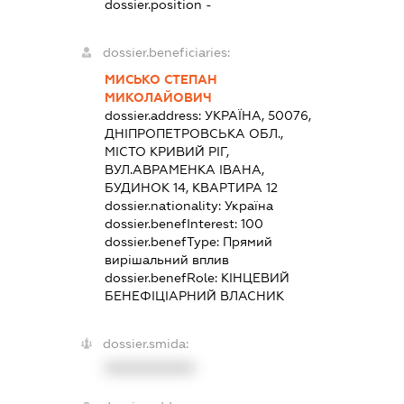
dossier.position -
dossier.beneficiaries:
МИСЬКО СТЕПАН
МИКОЛАЙОВИЧ
dossier.address:
УКРАЇНА, 50076,
ДНІПРОПЕТРОВСЬКА ОБЛ.,
МІСТО КРИВИЙ РІГ,
ВУЛ.АВРАМЕНКА ІВАНА,
БУДИНОК 14, КВАРТИРА 12
dossier.nationality:
Україна
dossier.benefInterest:
100
dossier.benefType:
Прямий
вирішальний вплив
dossier.benefRole:
КІНЦЕВИЙ
БЕНЕФІЦІАРНИЙ ВЛАСНИК
dossier.smida:
XXXXXXXXXX