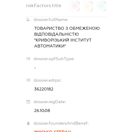
riskFactors.title
0
0
0
dossier.fullName:
ТОВАРИСТВО З ОБМЕЖЕНОЮ
ВІДПОВІДАЛЬНІСТЮ
"КРИВОРІЗЬКИЙ ІНСТИТУТ
АВТОМАТИКИ"
dossier.opfSubType:
-
dossier.edrpo:
36220182
dossier.regDate:
26.10.08
dossier.foundersAndBenef:
МИСЬКО СТЕПАН