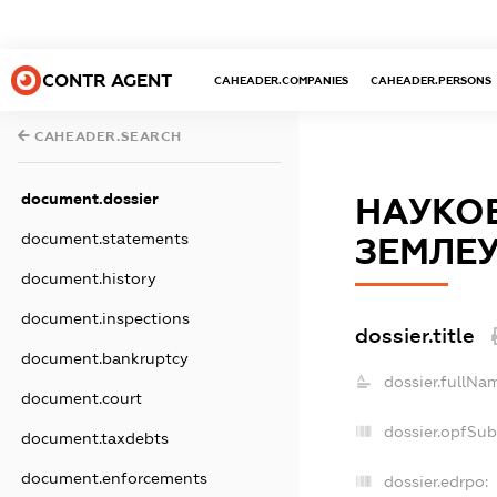
CONTR AGENT
CAHEADER.COMPANIES
CAHEADER.PERSONS
CAHEADER.SEARCH
document.dossier
НАУКОВ
document.statements
ЗЕМЛЕУ
document.history
document.inspections
dossier.title
document.bankruptcy
dossier.fullNa
document.court
dossier.opfSub
document.taxdebts
document.enforcements
dossier.edrpo: