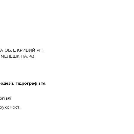
 ОБЛ., КРИВИЙ РІГ,
МЕЛЕШКІНА, 43
одезії, гідрографії та
ргівлі
ерухомості