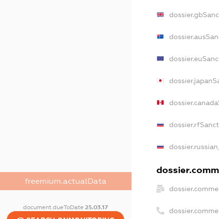
dossier.gbSanc
dossier.ausSan
dossier.euSanc
dossier.japanS
dossier.canad
dossier.rfSanc
dossier.russian
dossier.comme
freemium.actualData
dossier.commer
document.dueToDate
25.03.17
dossier.comme