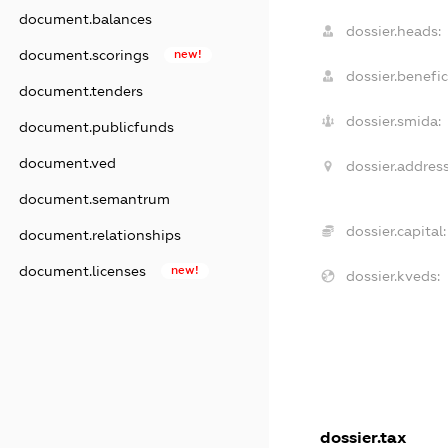
document.balances
dossier.heads:
document.scorings
new!
dossier.benefic
document.tenders
dossier.smida:
document.publicfunds
document.ved
dossier.address
document.semantrum
dossier.capital:
document.relationships
document.licenses
new!
dossier.kveds:
dossier.tax