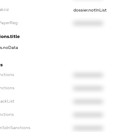
akciz
dossier.notInList
xPayerReg
XXXXXXXXXX
ons.title
ns.noData
ns
nctions
XXXXXXXXXX
nctions
XXXXXXXXXX
ackList
XXXXXXXXXX
nctions
XXXXXXXXXX
onSdnSanctions
XXXXXXXXXX