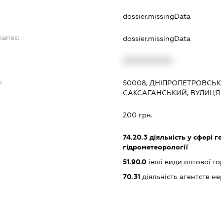
dossier.missingData
iaries:
dossier.missingData
XXXXXXXXXX
:
50008, ДНІПРОПЕТРОВСЬКА
САКСАГАНСЬКИЙ, ВУЛИЦЯ 
200 грн.
74.20.3
діяльність у сфері ге
гідрометеорології
51.90.0
інші види оптової то
70.31
діяльність агентств н