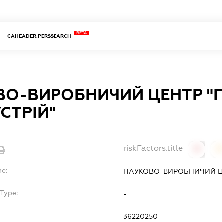
BETA
CAHEADER.PERSSEARCH
О-ВИРОБНИЧИЙ ЦЕНТР "Г
СТРІЙ"
riskFactors.title
0
0
me:
НАУКОВО-ВИРОБНИЧИЙ ЦЕН
Type:
-
36220250