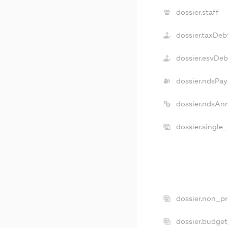
dossier.staff
dossier.taxDeb
dossier.esvDeb
dossier.ndsPay
dossier.ndsAn
dossier.single
dossier.non_pr
dossier.budge