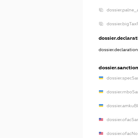
dossier.palne_
dossier.bigTa
dossier.declarati
dossier.declaratio
dossier.sanctio
dossier.specSa
dossier.rnboSa
dossier.amkuBl
dossier.ofacSa
dossier.ofacN