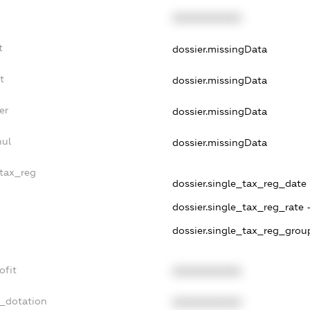
XXXXXXXXXX
t
dossier.missingData
t
dossier.missingData
er
dossier.missingData
nul
dossier.missingData
_tax_reg
dossier.single_tax_reg_date -
dossier.single_tax_reg_rate 
dossier.single_tax_reg_group
ofit
XXXXXXXXXX
t_dotation
XXXXXXXXXX