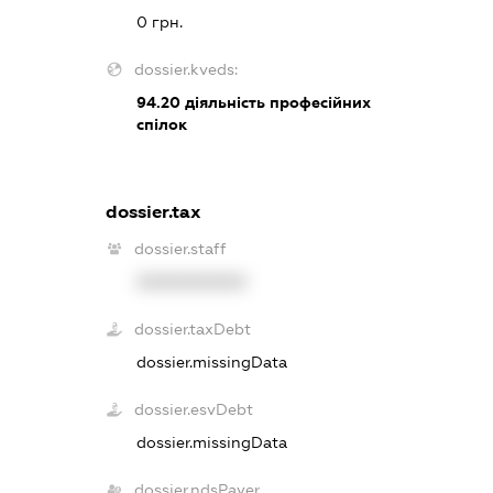
0 грн.
dossier.kveds:
94.20
діяльність професійних
спілок
dossier.tax
dossier.staff
XXXXXXXXXX
dossier.taxDebt
dossier.missingData
dossier.esvDebt
dossier.missingData
dossier.ndsPayer