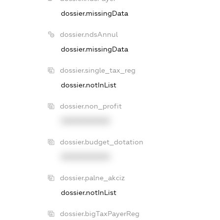
dossier.missingData
dossier.ndsAnnul
dossier.missingData
dossier.single_tax_reg
dossier.notInList
dossier.non_profit
XXXXXXXXXX
dossier.budget_dotation
XXXXXXXXXX
dossier.palne_akciz
dossier.notInList
dossier.bigTaxPayerReg