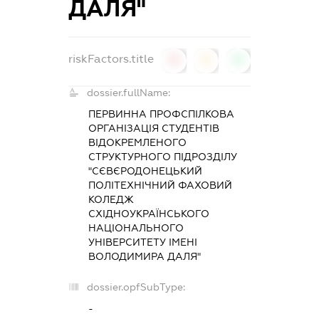
ДАЛЯ"
riskFactors.title
0
0
0
dossier.fullName:
ПЕРВИННА ПРОФСПІЛКОВА
ОРГАНІЗАЦІЯ СТУДЕНТІВ
ВІДОКРЕМЛЕНОГО
СТРУКТУРНОГО ПІДРОЗДІЛУ
"СЄВЄРОДОНЕЦЬКИЙ
ПОЛІТЕХНІЧНИЙ ФАХОВИЙ
КОЛЕДЖ
СХІДНОУКРАЇНСЬКОГО
НАЦІОНАЛЬНОГО
УНІВЕРСИТЕТУ ІМЕНІ
ВОЛОДИМИРА ДАЛЯ"
dossier.opfSubType:
-