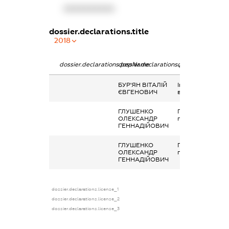
XXXXXXXXXX
dossier.declarations.title
2018
dossier.declarations.pepName
dossier.declarations.personName
dossier.declarati
БУР'ЯН ВІТАЛІЙ
Інше,
ЄВГЕНОВИЧ
відшкодування
ГЛУШЕНКО
Подарунок у
ОЛЕКСАНДР
грошовій формі
ГЕННАДІЙОВИЧ
ГЛУШЕНКО
Подарунок у
ОЛЕКСАНДР
грошовій формі
ГЕННАДІЙОВИЧ
dossier.declarations.license_1
dossier.declarations.license_2
dossier.declarations.license_3