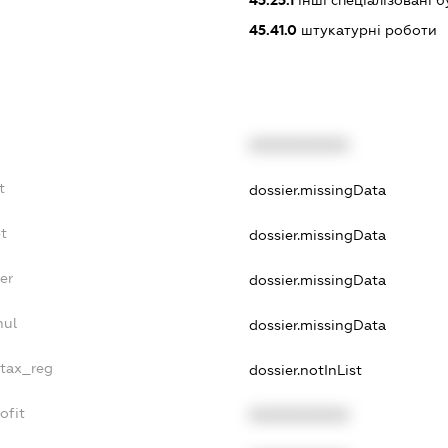
45.25.1
інші спеціалізовані 
45.41.0
штукатурні роботи
XXXXXXXXXX
t
dossier.missingData
t
dossier.missingData
er
dossier.missingData
nul
dossier.missingData
_tax_reg
dossier.notInList
ofit
XXXXXXXXXX