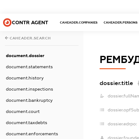
CONTR AGENT
CAHEADER.COMPANIES
CAHEADER.PERSONS
CAHEADER.SEARCH
document.dossier
РЕМБУ
document.statements
document.history
dossier.title
document.inspections
dossier.fullNa
document.bankruptcy
dossier.opfSu
document.court
document.taxdebts
dossier.edrpo:
document.enforcements
dossier.found