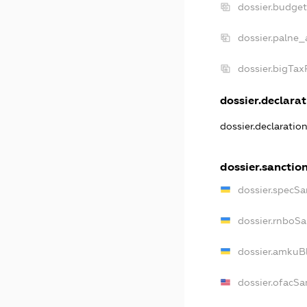
dossier.budge
dossier.palne_
dossier.bigTa
dossier.declarat
dossier.declaratio
dossier.sanctio
dossier.specSa
dossier.rnboSa
dossier.amkuBl
dossier.ofacSa