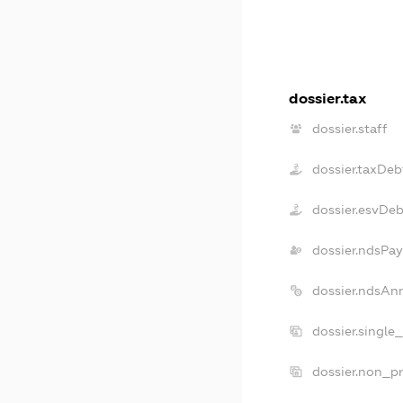
dossier.tax
dossier.staff
dossier.taxDeb
dossier.esvDeb
dossier.ndsPay
dossier.ndsAn
dossier.single
dossier.non_pr