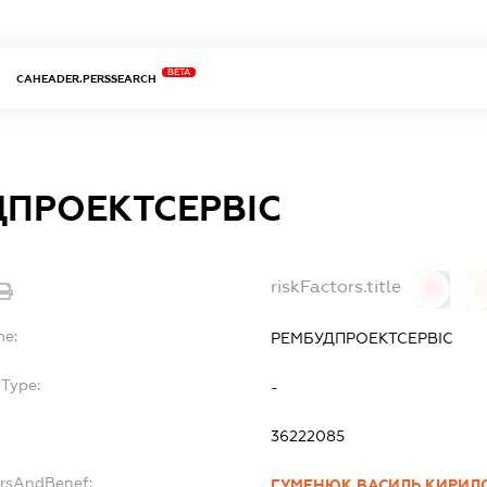
BETA
CAHEADER.PERSSEARCH
ДПРОЕКТСЕРВІС
riskFactors.title
0
0
me:
РЕМБУДПРОЕКТСЕРВІС
bType:
-
36222085
ersAndBenef:
ГУМЕНЮК ВАСИЛЬ КИРИЛ