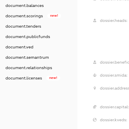
document.balances
document.scorings
new!
dossier.heads:
document.tenders
document.publicfunds
document.ved
document.semantrum
dossier.benefic
document.relationships
dossier.smida:
document.licenses
new!
dossier.address
dossier.capital:
dossier.kveds: