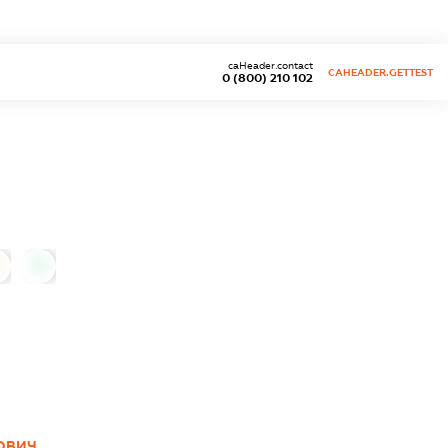
caHeader.contact
CAHEADER.GETTEST
0 (800) 210 102
0
ОВИЧ