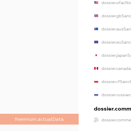
dossier.ofacN
dossier.gbSanc
dossier.ausSan
dossier.euSanc
dossier.japanS
dossier.canad
dossier.rfSanc
dossier.russian
dossier.comme
freemium.actualData
dossier.commer