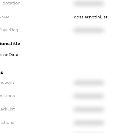
t_dotation
XXXXXXXXXX
akciz
dossier.notInList
xPayerReg
XXXXXXXXXX
ions.title
ns.noData
ns
nctions
XXXXXXXXXX
nctions
XXXXXXXXXX
ackList
XXXXXXXXXX
nctions
XXXXXXXXXX