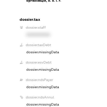
організацій, н. в. і. г.
dossier.tax
dossier.staff
XXXXXXXXXX
dossier.taxDebt
dossier.missingData
dossier.esvDebt
dossier.missingData
dossier.ndsPayer
dossier.missingData
dossier.ndsAnnul
dossier.missingData