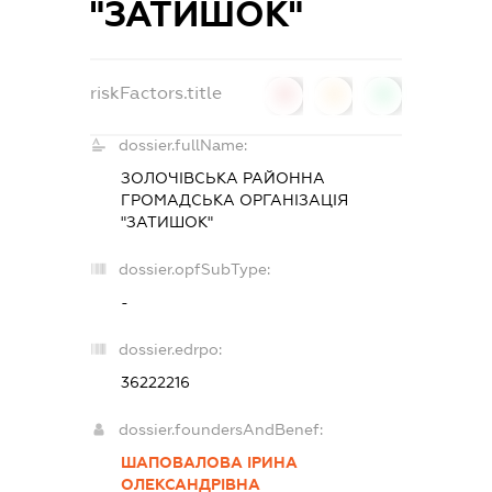
"ЗАТИШОК"
riskFactors.title
0
0
0
dossier.fullName:
ЗОЛОЧІВСЬКА РАЙОННА
ГРОМАДСЬКА ОРГАНІЗАЦІЯ
"ЗАТИШОК"
dossier.opfSubType:
-
dossier.edrpo:
36222216
dossier.foundersAndBenef:
ШАПОВАЛОВА ІРИНА
ОЛЕКСАНДРІВНА