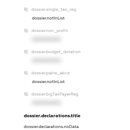
dossier.single_tax_reg
dossier.notInList
dossier.non_profit
XXXXXXXXXX
dossier.budget_dotation
XXXXXXXXXX
dossier.palne_akciz
dossier.notInList
dossier.bigTaxPayerReg
XXXXXXXXXX
dossier.declarations.title
dossier.declarations.noData