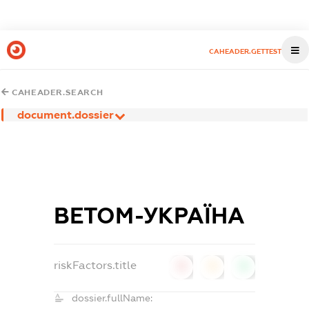
CAHEADER.GETTEST
CAHEADER.SEARCH
document.dossier
ВЕТОМ-УКРАЇНА
riskFactors.title
0
0
0
dossier.fullName: