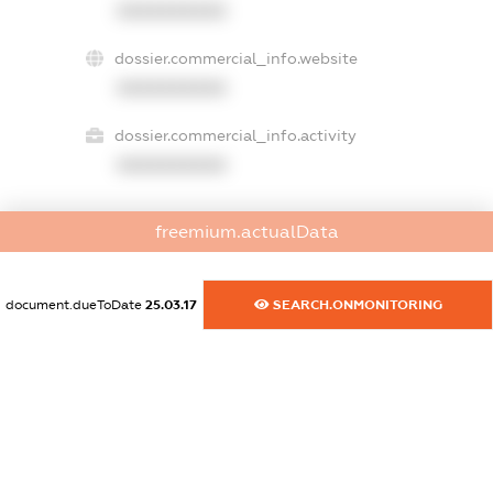
XXXXXXXXXX
dossier.commercial_info.website
XXXXXXXXXX
dossier.commercial_info.activity
XXXXXXXXXX
freemium.actualData
freemium.exampleText_1
freemium.exampleText_2
freemium.anonymousPerSearch2
document.dueToDate
25.03.17
SEARCH.ONMONITORING
FREEMIUM.DETAILS
FREEMIUM.REGISTER