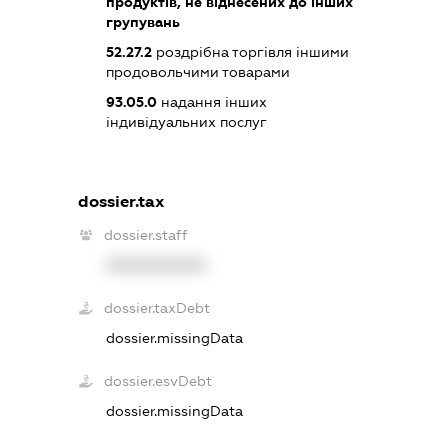
продуктів, не віднесених до інших
групувань
52.27.2
роздрібна торгівля іншими
продовольчими товарами
93.05.0
надання інших
індивідуальних послуг
dossier.tax
dossier.staff
XXXXXXXXXX
dossier.taxDebt
dossier.missingData
dossier.esvDebt
dossier.missingData