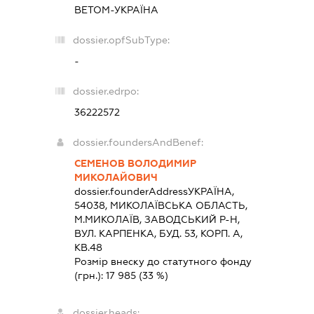
ВЕТОМ-УКРАЇНА
dossier.opfSubType:
-
dossier.edrpo:
36222572
dossier.foundersAndBenef:
СЕМЕНОВ ВОЛОДИМИР
МИКОЛАЙОВИЧ
dossier.founderAddress
УКРАЇНА,
54038, МИКОЛАЇВСЬКА ОБЛАСТЬ,
М.МИКОЛАЇВ, ЗАВОДСЬКИЙ Р-Н,
ВУЛ. КАРПЕНКА, БУД. 53, КОРП. А,
КВ.48
Розмір внеску до статутного фонду
(грн.):
17 985
(33 %)
dossier.heads: