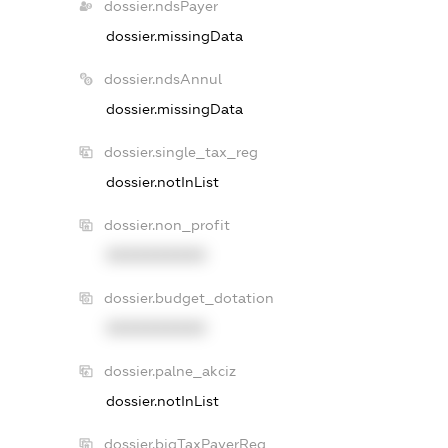
dossier.ndsPayer
dossier.missingData
dossier.ndsAnnul
dossier.missingData
dossier.single_tax_reg
dossier.notInList
dossier.non_profit
XXXXXXXXXX
dossier.budget_dotation
XXXXXXXXXX
dossier.palne_akciz
dossier.notInList
dossier.bigTaxPayerReg