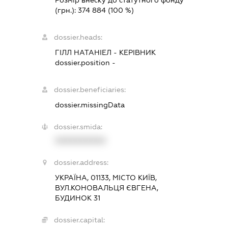
Розмір внеску до статутного фонду
(грн.):
374 884
(100 %)
dossier.heads:
ГІЛЛ НАТАНІЕЛ
-
КЕРІВНИК
dossier.position -
dossier.beneficiaries:
dossier.missingData
dossier.smida:
XXXXXXXXXX
dossier.address:
УКРАЇНА, 01133, МІСТО КИЇВ,
ВУЛ.КОНОВАЛЬЦЯ ЄВГЕНА,
БУДИНОК 31
dossier.capital: