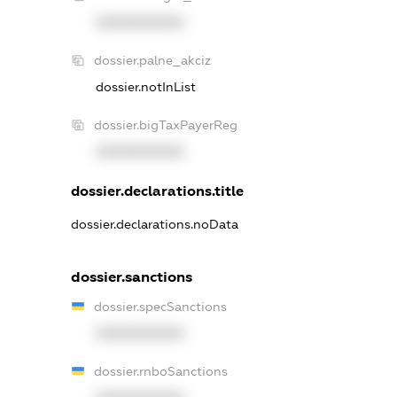
XXXXXXXXXX
dossier.palne_akciz
dossier.notInList
dossier.bigTaxPayerReg
XXXXXXXXXX
dossier.declarations.title
dossier.declarations.noData
dossier.sanctions
dossier.specSanctions
XXXXXXXXXX
dossier.rnboSanctions