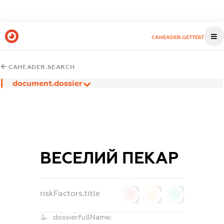
CAHEADER.GETTEST
CAHEADER.SEARCH
document.dossier
ВЕСЕЛИЙ ПЕКАР
riskFactors.title
0
0
0
dossier.fullName: