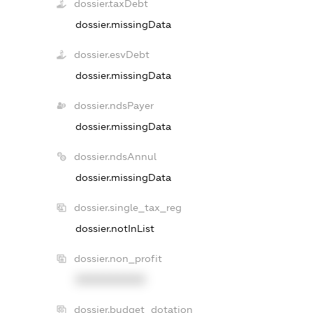
dossier.taxDebt
dossier.missingData
dossier.esvDebt
dossier.missingData
dossier.ndsPayer
dossier.missingData
dossier.ndsAnnul
dossier.missingData
dossier.single_tax_reg
dossier.notInList
dossier.non_profit
XXXXXXXXXX
dossier.budget_dotation