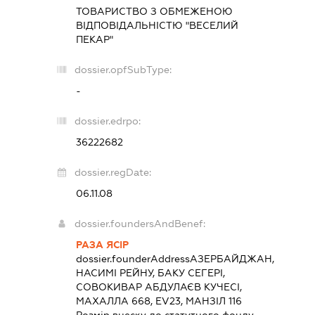
ТОВАРИСТВО З ОБМЕЖЕНОЮ
ВІДПОВІДАЛЬНІСТЮ "ВЕСЕЛИЙ
ПЕКАР"
dossier.opfSubType:
-
dossier.edrpo:
36222682
dossier.regDate:
06.11.08
dossier.foundersAndBenef:
РАЗА ЯСІР
dossier.founderAddress
АЗЕРБАЙДЖАН,
НАСИМІ РЕЙНУ, БАКУ СЕГЕРІ,
СОВОКИВАР АБДУЛАЄВ КУЧЕСІ,
МАХАЛЛА 668, EV23, МАНЗІЛ 116