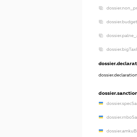
dossier.non_pr
dossier.budge
dossier.palne_
dossier.bigTa
dossier.declarat
dossier.declaratio
dossier.sanctio
dossier.specSa
dossier.rnboS
dossier.amkuB