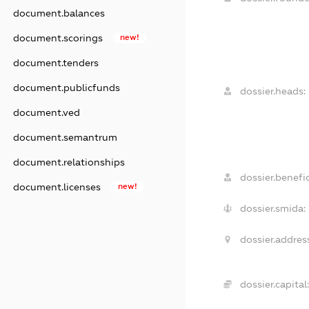
document.balances
document.scorings
new!
document.tenders
document.publicfunds
dossier.heads:
document.ved
document.semantrum
document.relationships
dossier.benefic
document.licenses
new!
dossier.smida:
dossier.addres
dossier.capital: