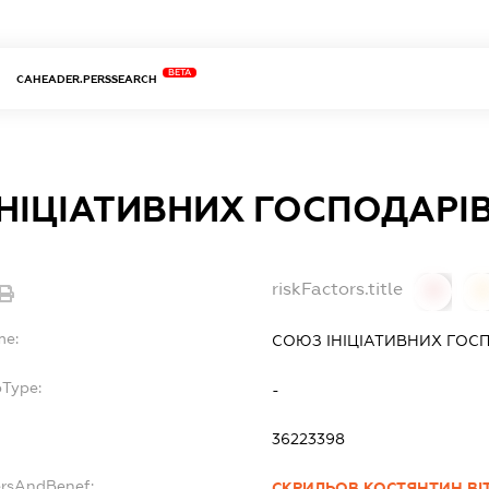
BETA
CAHEADER.PERSSEARCH
НІЦІАТИВНИХ ГОСПОДАРІ
riskFactors.title
0
0
me:
СОЮЗ ІНІЦІАТИВНИХ ГОС
bType:
-
36223398
ersAndBenef:
СКРИЛЬОВ КОСТЯНТИН ВІ