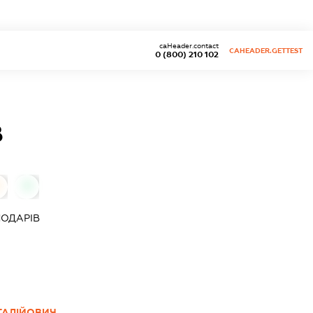
caHeader.contact
CAHEADER.GETTEST
0 (800) 210 102
В
0
ПОДАРІВ
ТАЛІЙОВИЧ