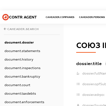
CONTR AGENT
CAHEADER.COMPANIES
CAHEADER.PERSONS
CAHEADER.SEARCH
document.dossier
СОЮЗ І
document.statements
document.history
dossier.title
document.inspections
dossier.fullNa
document.bankruptcy
dossier.opfSu
document.court
document.taxdebts
dossier.edrpo:
document.enforcements
dossier.found