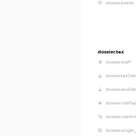
dossier.kveds:
dossier.tax
dossier.staff
dossier.taxDeb
dossier.esvDe
dossier.ndsPay
dossier.ndsAn
dossier.single