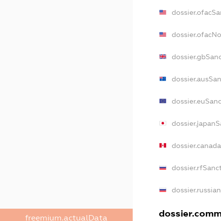
dossier.ofacSa
dossier.ofacN
dossier.gbSan
dossier.ausSan
dossier.euSanc
dossier.japanS
dossier.canad
dossier.rfSanc
dossier.russia
dossier.comme
freemium.actualData