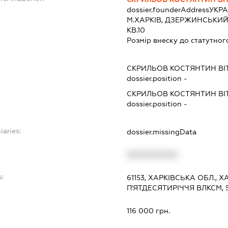
dossier.founderAddress
УКРА
М.ХАРКІВ, ДЗЕРЖИНСЬКИЙ Р
КВ.10
Розмір внеску до статутног
СКРИЛЬОВ КОСТЯНТИН ВІ
dossier.position -
СКРИЛЬОВ КОСТЯНТИН ВІ
dossier.position -
iaries:
dossier.missingData
XXXXXXXXXX
s:
61153, ХАРКІВСЬКА ОБЛ.,
П'ЯТДЕСЯТИРІЧЧЯ ВЛКСМ, 5
116 000 грн.