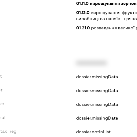
01.11.0
вирощування зернови
01.13.0
вирощування фруктів, 
виробництва напоїв і прян
01.21.0
розведення великої 
XXXXXXXXXX
t
dossier.missingData
bt
dossier.missingData
er
dossier.missingData
nul
dossier.missingData
_tax_reg
dossier.notInList