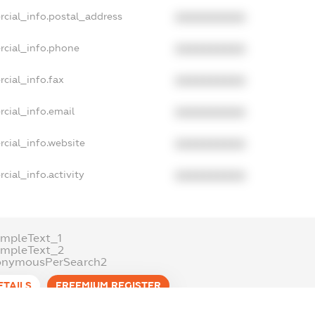
rcial_info.postal_address
XXXXXXXXXX
rcial_info.phone
XXXXXXXXXX
cial_info.fax
XXXXXXXXXX
cial_info.email
XXXXXXXXXX
cial_info.website
XXXXXXXXXX
cial_info.activity
XXXXXXXXXX
mpleText_1
ampleText_2
onymousPerSearch2
ETAILS
FREEMIUM.REGISTER