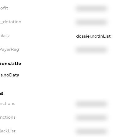
ofit
XXXXXXXXXX
t_dotation
XXXXXXXXXX
akciz
dossier.notInList
xPayerReg
XXXXXXXXXX
ions.title
ns.noData
ns
nctions
XXXXXXXXXX
anctions
XXXXXXXXXX
lackList
XXXXXXXXXX