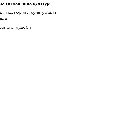
х та технічних культур
ягід, горіхів, культур для
ощів
рогатої худоби