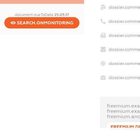
dossier.comme
document.dueToDate
25.03.17
dossier.comme
SEARCH.ONMONITORING
dossier.commer
dossier.commer
dossier.commer
dossier.commer
freemium.exa
freemium.ex
freemium.an
FREEMIUM.D