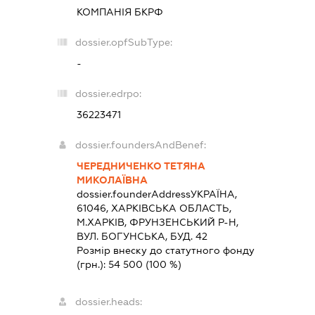
КОМПАНІЯ БКРФ
dossier.opfSubType:
-
dossier.edrpo:
36223471
dossier.foundersAndBenef:
ЧЕРЕДНИЧЕНКО ТЕТЯНА
МИКОЛАЇВНА
dossier.founderAddress
УКРАЇНА,
61046, ХАРКIВСЬКА ОБЛАСТЬ,
М.ХАРКІВ, ФРУНЗЕНСЬКИЙ Р-Н,
ВУЛ. БОГУНСЬКА, БУД. 42
Розмір внеску до статутного фонду
(грн.):
54 500
(100 %)
dossier.heads: