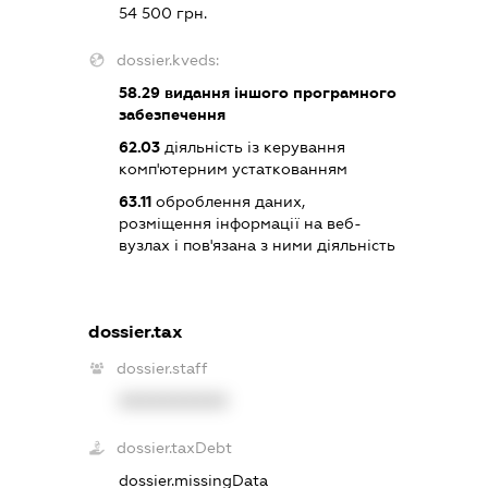
54 500 грн.
dossier.kveds:
58.29
видання іншого програмного
забезпечення
62.03
діяльність із керування
комп'ютерним устаткованням
63.11
оброблення даних,
розміщення інформації на веб-
вузлах і пов'язана з ними діяльність
dossier.tax
dossier.staff
XXXXXXXXXX
dossier.taxDebt
dossier.missingData