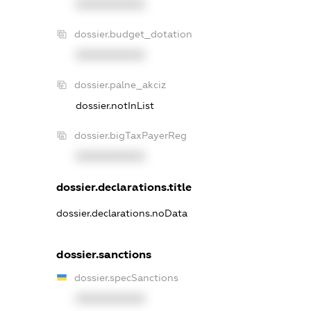
XXXXXXXXXX
dossier.budget_dotation
XXXXXXXXXX
dossier.palne_akciz
dossier.notInList
dossier.bigTaxPayerReg
XXXXXXXXXX
dossier.declarations.title
dossier.declarations.noData
dossier.sanctions
dossier.specSanctions
XXXXXXXXXX