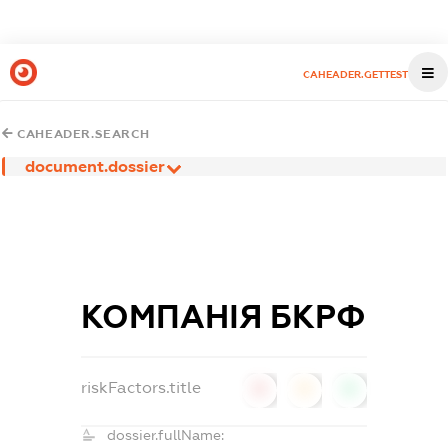
CAHEADER.GETTEST
CAHEADER.SEARCH
document.dossier
КОМПАНІЯ БКРФ
riskFactors.title
0
0
0
dossier.fullName: