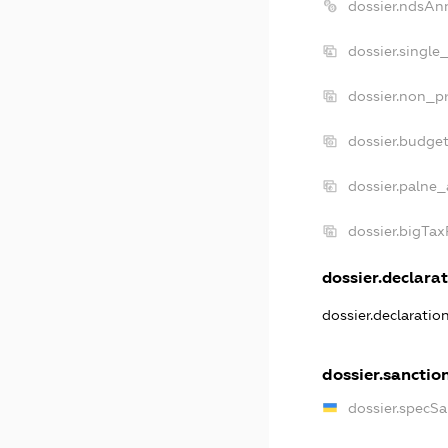
dossier.ndsAn
dossier.single
dossier.non_pr
dossier.budge
dossier.palne_
dossier.bigTa
dossier.declarat
dossier.declaratio
dossier.sanctio
dossier.specSa