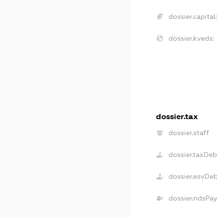
dossier.capital:
dossier.kveds:
dossier.tax
dossier.staff
dossier.taxDeb
dossier.esvDe
dossier.ndsPay