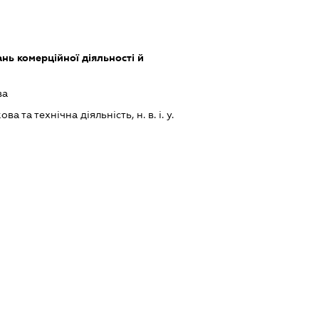
нь комерційної діяльності й
ва
а та технічна діяльність, н. в. і. у.