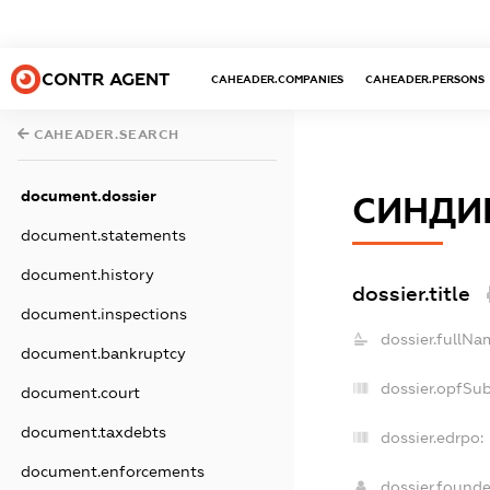
CONTR AGENT
CAHEADER.COMPANIES
CAHEADER.PERSONS
CAHEADER.SEARCH
document.dossier
СИНДИК
document.statements
document.history
dossier.title
document.inspections
dossier.fullNa
document.bankruptcy
dossier.opfSu
document.court
document.taxdebts
dossier.edrpo:
document.enforcements
dossier.found