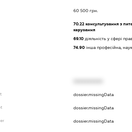
60 500 грн.
70.22
консультування з пита
керування
69.10
діяльність у сфері пра
74.90
інша професійна, науков
XXXXXXXXXX
t
dossier.missingData
bt
dossier.missingData
er
dossier.missingData