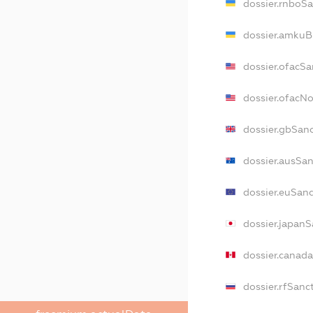
dossier.rnboS
dossier.amkuB
dossier.ofacSa
dossier.ofacN
dossier.gbSan
dossier.ausSa
dossier.euSan
dossier.japanS
dossier.canad
dossier.rfSanc