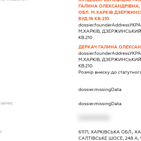
ГАЛИНА ОЛЕКСАНДРІВНА, 
ОБЛ. М.ХАРКІВ ДЗЕРЖИНС
БУД.16 КВ.210
dossier.founderAddress
УКРА
М.ХАРКІВ, ДЗЕРЖИНСЬКИЙ Р
КВ.210
ДЕРКАЧ ГАЛИНА ОЛЕКСАН
dossier.founderAddress
УКРА
М.ХАРКІВ, ДЗЕРЖИНСЬКИЙ Р
КВ.210
Розмір внеску до статутног
dossier.missingData
iaries:
dossier.missingData
XXXXXXXXXX
s:
61171, ХАРКІВСЬКА ОБЛ., 
САЛТІВСЬКЕ ШОСЕ, 248 А, 