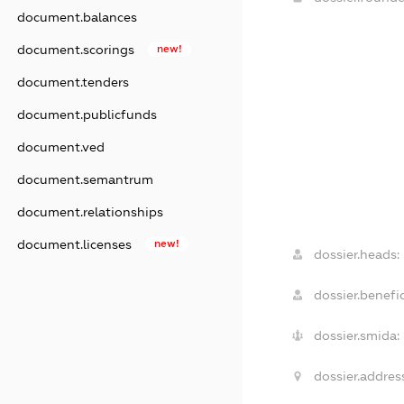
document.balances
document.scorings
new!
document.tenders
document.publicfunds
document.ved
document.semantrum
document.relationships
document.licenses
new!
dossier.heads:
dossier.benefic
dossier.smida:
dossier.addres