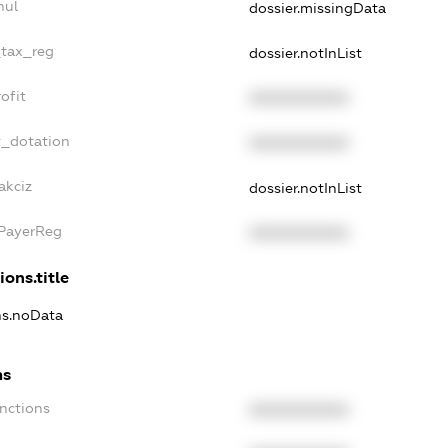
nul
dossier.missingData
_tax_reg
dossier.notInList
ofit
XXXXXXXXXX
t_dotation
XXXXXXXXXX
akciz
dossier.notInList
xPayerReg
XXXXXXXXXX
ions.title
ns.noData
ns
nctions
XXXXXXXXXX