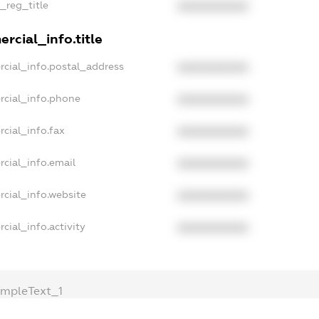
n_reg_title
XXXXXXXXXX
rcial_info.title
rcial_info.postal_address
XXXXXXXXXX
rcial_info.phone
XXXXXXXXXX
cial_info.fax
XXXXXXXXXX
cial_info.email
XXXXXXXXXX
cial_info.website
XXXXXXXXXX
cial_info.activity
XXXXXXXXXX
mpleText_1
ampleText_2
onymousPerSearch2