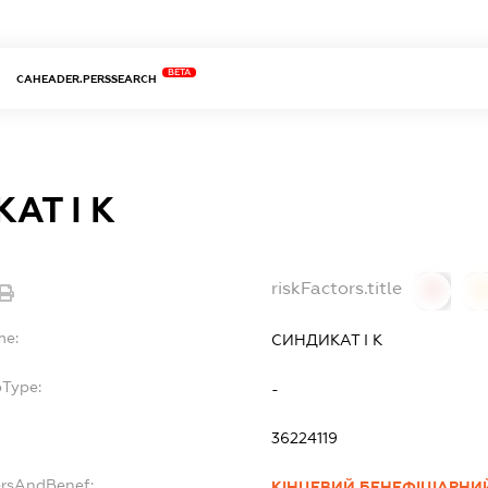
BETA
CAHEADER.PERSSEARCH
АТ І К
riskFactors.title
0
0
me:
СИНДИКАТ І К
bType:
-
36224119
ersAndBenef:
КІНЦЕВИЙ БЕНЕФІЦІАРНИЙ