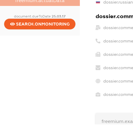
freemium.actualData
dossier.russia
dossier.comme
document.dueToDate
25.03.17
SEARCH.ONMONITORING
dossier.comme
dossier.comme
dossier.commer
dossier.commer
dossier.commer
dossier.commer
freemium.exa
freemium.ex
freemium.an