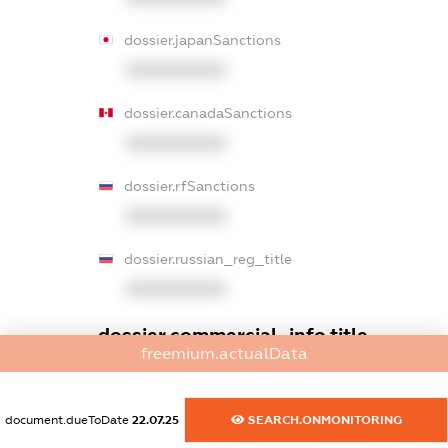
dossier.japanSanctions
XXXXXXXXXX
dossier.canadaSanctions
XXXXXXXXXX
dossier.rfSanctions
XXXXXXXXXX
dossier.russian_reg_title
XXXXXXXXXX
dossier.commercial_info.title
freemium.actualData
dossier.commercial_info.postal_address
XXXXXXXXXX
document.dueToDate
22.07.25
SEARCH.ONMONITORING
dossier.commercial_info.phone