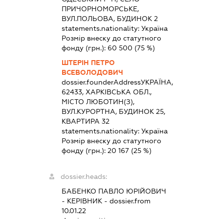
ПРИЧОРНОМОРСЬКЕ,
ВУЛ.ПОЛЬОВА, БУДИНОК 2
statements.nationality:
Україна
Розмір внеску до статутного
фонду (грн.):
60 500
(75 %)
ШТЕРІН ПЕТРО
ВСЕВОЛОДОВИЧ
dossier.founderAddress
УКРАЇНА,
62433, ХАРКІВСЬКА ОБЛ.,
МІСТО ЛЮБОТИН(З),
ВУЛ.КУРОРТНА, БУДИНОК 25,
КВАРТИРА 32
statements.nationality:
Україна
Розмір внеску до статутного
фонду (грн.):
20 167
(25 %)
dossier.heads:
БАБЕНКО ПАВЛО ЮРІЙОВИЧ
-
КЕРІВНИК
- dossier.from
10.01.22