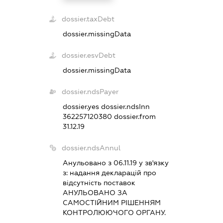
dossier.taxDebt
dossier.missingData
dossier.esvDebt
dossier.missingData
dossier.ndsPayer
dossier.yes
dossier.ndsInn
362257120380
dossier.from
31.12.19
dossier.ndsAnnul
Анульовано з 06.11.19 у зв'язку
з:
надання декларацiй про
вiдсутнiсть поставок
АНУЛЬОВАНО ЗА
САМОСТIЙНИМ РIШЕННЯМ
КОНТРОЛЮЮЧОГО ОРГАНУ.