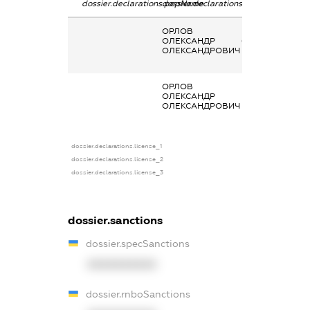
dossier.declarations.pepName
dossier.declarations.personName
dossier.declarat
ОРЛОВ
Кінцевий
ОЛЕКСАНДР
бенефіціарний
ОЛЕКСАНДРОВИЧ
власник
(контролер)
ОРЛОВ
-
ОЛЕКСАНДР
ОЛЕКСАНДРОВИЧ
dossier.declarations.license_1
dossier.declarations.license_2
dossier.declarations.license_3
dossier.sanctions
dossier.specSanctions
XXXXXXXXXX
dossier.rnboSanctions