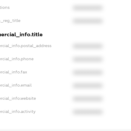
tions
XXXXXXXXXX
n_reg_title
XXXXXXXXXX
rcial_info.title
rcial_info.postal_address
XXXXXXXXXX
rcial_info.phone
XXXXXXXXXX
rcial_info.fax
XXXXXXXXXX
rcial_info.email
XXXXXXXXXX
rcial_info.website
XXXXXXXXXX
cial_info.activity
XXXXXXXXXX