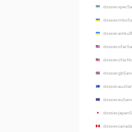
dossier.specS
dossier.rnboS
dossier.amkuB
dossier.ofacS
dossier.ofac
dossier.gbSan
dossier.ausSa
dossier.euSan
dossier.japan
dossier.canad