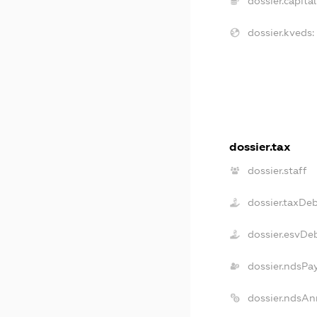
dossier.capital
dossier.kveds:
dossier.tax
dossier.staff
dossier.taxDe
dossier.esvDe
dossier.ndsPa
dossier.ndsAn