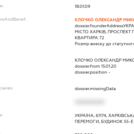
e:
18.01.09
ersAndBenef:
КЛОЧКО ОЛЕКСАНДР МИ
dossier.founderAddress
УКРА
МІСТО ХАРКІВ, ПРОСПЕКТ 
КВАРТИРА 72
Розмір внеску до статутног
КЛОЧКО ОЛЕКСАНДР МИ
dossier.from 15.01.20
dossier.position -
iaries:
dossier.missingData
XXXXXXXXXX
s:
УКРАЇНА, 61174, ХАРКІВСЬ
ПЕРЕМОГИ, БУДИНОК 55-Е