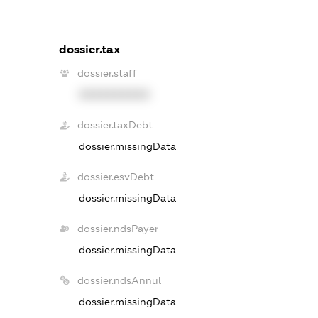
dossier.tax
dossier.staff
XXXXXXXXXX
dossier.taxDebt
dossier.missingData
dossier.esvDebt
dossier.missingData
dossier.ndsPayer
dossier.missingData
dossier.ndsAnnul
dossier.missingData