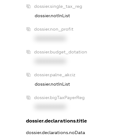
dossier.single_tax_reg
dossier.notInList
dossier.non_profit
XXXXXXXXXX
dossier.budget_dotation
XXXXXXXXXX
dossier.palne_akciz
dossier.notInList
dossier.bigTaxPayerReg
XXXXXXXXXX
dossier.declarations.title
dossier.declarations.noData