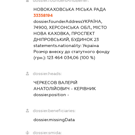
dossier.foundersAndBenef:
НОВОКАХОВСЬКА МІСЬКА РАДА
33358194
dossier.founderAddress
УКРАЇНА,
74900, ХЕРСОНСЬКА ОБЛ., МІСТО
НОВА КАХОВКА, ПРОСПЕКТ
ДНІПРОВСЬКИЙ, БУДИНОК 23
statements.nationality:
Україна
Розмір внеску до статутного фонду
(грн.):
123 464 034,06
(100 %)
dossier.heads:
ЧЕРКЕСОВ ВАЛЕРІЙ
АНАТОЛІЙОВИЧ
-
КЕРІВНИК
dossier.position -
dossier.beneficiaries:
dossier.missingData
dossier.smida: