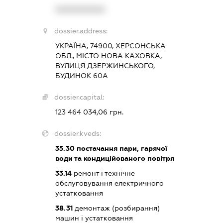
XXXXXXXXXX
dossier.address:
УКРАЇНА, 74900, ХЕРСОНСЬКА
ОБЛ., МІСТО НОВА КАХОВКА,
ВУЛИЦЯ ДЗЕРЖИНСЬКОГО,
БУДИНОК 60А
dossier.capital:
123 464 034,06 грн.
dossier.kveds:
35.30
постачання пари, гарячої
води та кондиційованого повітря
33.14
ремонт і технічне
обслуговування електричного
устатковання
38.31
демонтаж (розбирання)
машин і устатковання