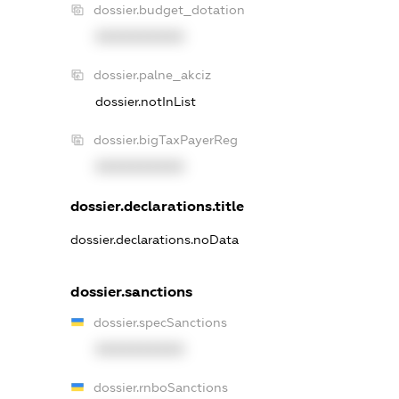
dossier.budget_dotation
XXXXXXXXXX
dossier.palne_akciz
dossier.notInList
dossier.bigTaxPayerReg
XXXXXXXXXX
dossier.declarations.title
dossier.declarations.noData
dossier.sanctions
dossier.specSanctions
XXXXXXXXXX
dossier.rnboSanctions