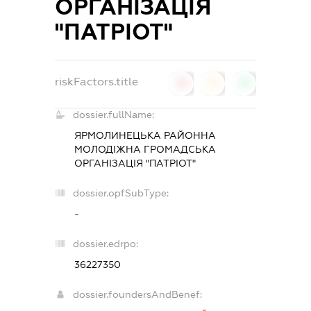
ОРГАНІЗАЦІЯ
"ПАТРІОТ"
riskFactors.title
0
0
0
dossier.fullName:
ЯРМОЛИНЕЦЬКА РАЙОННА
МОЛОДІЖНА ГРОМАДСЬКА
ОРГАНІЗАЦІЯ "ПАТРІОТ"
dossier.opfSubType:
-
dossier.edrpo:
36227350
dossier.foundersAndBenef: