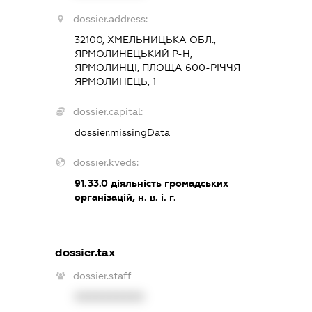
dossier.address:
32100, ХМЕЛЬНИЦЬКА ОБЛ.,
ЯРМОЛИНЕЦЬКИЙ Р-Н,
ЯРМОЛИНЦІ, ПЛОЩА 600-РІЧЧЯ
ЯРМОЛИНЕЦЬ, 1
dossier.capital:
dossier.missingData
dossier.kveds:
91.33.0
діяльність громадських
організацій, н. в. і. г.
dossier.tax
dossier.staff
XXXXXXXXXX