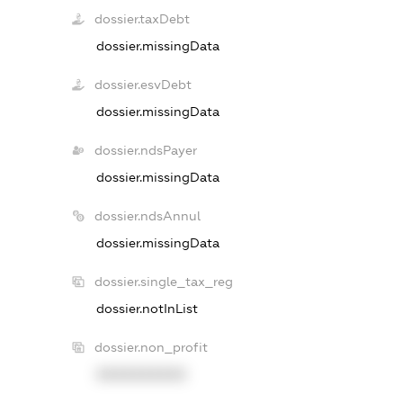
dossier.taxDebt
dossier.missingData
dossier.esvDebt
dossier.missingData
dossier.ndsPayer
dossier.missingData
dossier.ndsAnnul
dossier.missingData
dossier.single_tax_reg
dossier.notInList
dossier.non_profit
XXXXXXXXXX