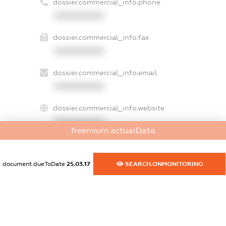
dossier.commercial_info.phone
XXXXXXXXXX
dossier.commercial_info.fax
XXXXXXXXXX
dossier.commercial_info.email
XXXXXXXXXX
dossier.commercial_info.website
XXXXXXXXXX
freemium.actualData
dossier.commercial_info.activity
XXXXXXXXXX
document.dueToDate
25.03.17
SEARCH.ONMONITORING
freemium.exampleText_1
freemium.exampleText_2
freemium.anonymousPerSearch2