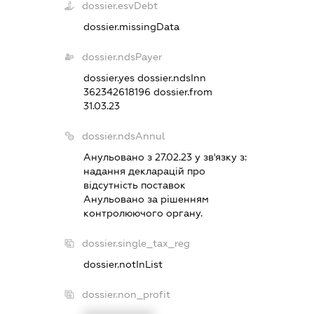
dossier.esvDebt
dossier.missingData
dossier.ndsPayer
dossier.yes
dossier.ndsInn
362342618196
dossier.from
31.03.23
dossier.ndsAnnul
Анульовано з 27.02.23 у зв'язку з:
надання декларацiй про
вiдсутнiсть поставок
Анульовано за рiшенням
контролюючого органу.
dossier.single_tax_reg
dossier.notInList
dossier.non_profit