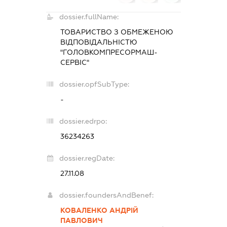
dossier.fullName:
ТОВАРИСТВО З ОБМЕЖЕНОЮ
ВІДПОВІДАЛЬНІСТЮ
"ГОЛОВКОМПРЕСОРМАШ-
СЕРВІС"
dossier.opfSubType:
-
dossier.edrpo:
36234263
dossier.regDate:
27.11.08
dossier.foundersAndBenef:
КОВАЛЕНКО АНДРІЙ
ПАВЛОВИЧ