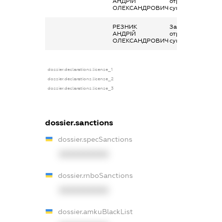
АНДРІЙ
отримана за
ОЛЕКСАНДРОВИЧ
сумісництвом
РЕЗНИК
Заробітна плата
АНДРІЙ
отримана за
ОЛЕКСАНДРОВИЧ
сумісництвом
dossier.declarations.license_1
dossier.declarations.license_2
dossier.declarations.license_3
dossier.sanctions
dossier.specSanctions
XXXXXXXXXX
dossier.rnboSanctions
XXXXXXXXXX
dossier.amkuBlackList