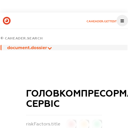
CAHEADER.GETTEST
CAHEADER.SEARCH
document.dossier
ГОЛОВКОМПРЕСОРМ
СЕРВІС
riskFactors.title
0
0
0