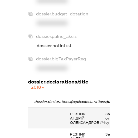
XXXXXXXXXX
dossier.budget_dotation
XXXXXXXXXX
dossier.palne_akciz
dossier.notInList
dossier.bigTaxPayerReg
XXXXXXXXXX
dossier.declarations.title
2018
dossier.declarations.pepName
dossier.declarations.personName
dossier.declaratio
РЕЗНИК
Заробітна плата
АНДРІЙ
отримана за
ОЛЕКСАНДРОВИЧ
сумісництвом
РЕЗНИК
Заробітна плата