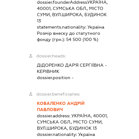
dossier.founderAddress
УКРАЇНА,
40001, СУМСЬКА ОБЛ., МІСТО
СУМИ, ВУЛ.ШИРОКА, БУДИНОК
13
statements.nationality:
Україна
Розмір внеску до статутного
фонду (грн.):
54 500
(100 %)
dossier.heads:
ДІДОРЕНКО ДАР'Я СЕРГІЇВНА
-
КЕРІВНИК
dossier.position -
dossier.beneficiaries:
КОВАЛЕНКО АНДРІЙ
ПАВЛОВИЧ
dossier.address:
УКРАЇНА, 40001,
СУМСЬКА ОБЛ., МІСТО СУМИ,
ВУЛ.ШИРОКА, БУДИНОК 13
dossier.nationality:
Україна