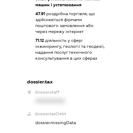
машин і устатковання
47.91
роздрібна торгівля, що
здійснюється фірмами
поштового замовлення або
через мережу інтернет
71.12
діяльність у сфері
інжинірингу, геології та геодезії,
надання послуг технічного
консультування в цих сферах
dossier.tax
dossier.staff
XXXXXXXXXX
dossier.taxDebt
dossier.missingData