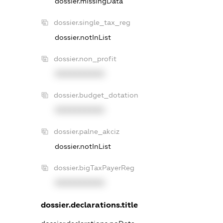
dossier.missingData
dossier.single_tax_reg
dossier.notInList
dossier.non_profit
XXXXXXXXXX
dossier.budget_dotation
XXXXXXXXXX
dossier.palne_akciz
dossier.notInList
dossier.bigTaxPayerReg
XXXXXXXXXX
dossier.declarations.title