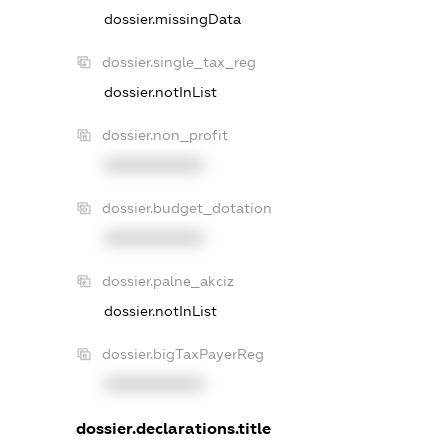
dossier.missingData
dossier.single_tax_reg
dossier.notInList
dossier.non_profit
XXXXXXXXXX
dossier.budget_dotation
XXXXXXXXXX
dossier.palne_akciz
dossier.notInList
dossier.bigTaxPayerReg
XXXXXXXXXX
dossier.declarations.title