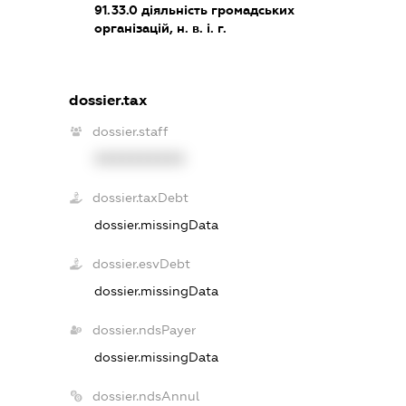
91.33.0
діяльність громадських
організацій, н. в. і. г.
dossier.tax
dossier.staff
XXXXXXXXXX
dossier.taxDebt
dossier.missingData
dossier.esvDebt
dossier.missingData
dossier.ndsPayer
dossier.missingData
dossier.ndsAnnul