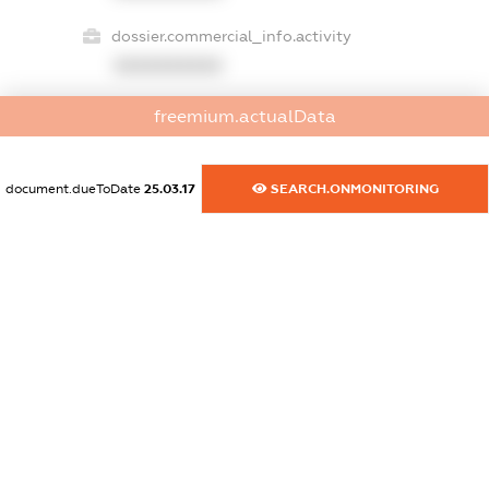
dossier.commercial_info.activity
XXXXXXXXXX
freemium.actualData
freemium.exampleText_1
freemium.exampleText_2
document.dueToDate
25.03.17
SEARCH.ONMONITORING
freemium.anonymousPerSearch2
FREEMIUM.DETAILS
FREEMIUM.REGISTER